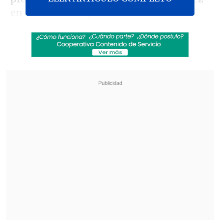
en la tienda hispana.
Coquimbo
, el flamante campeón,
estrenó
su título con una visita a Palestino en La
Cisterna y ganó por 1-2,
estirando a 15 su
racha de triunfos consecutivos en el
torneo.
Revisa también
Fiorentina oficializó el préstamo de Franco
Mastantuono
Ortiz: Ojalá Vozinha pueda competir a la par de
sus compañeros lo más pronto posible
Además, alcanzó un increíble registro, ya