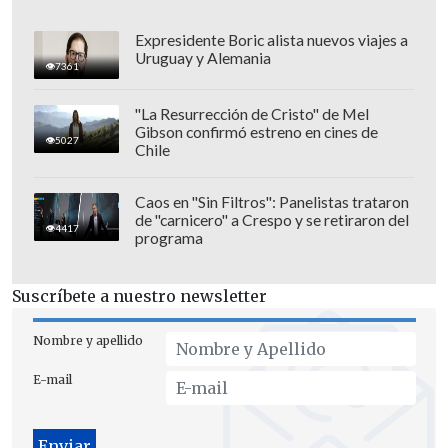
Expresidente Boric alista nuevos viajes a
Uruguay y Alemania
7361
"La Resurrección de Cristo" de Mel
Gibson confirmó estreno en cines de
5027
Universidad Católica
lidera esta pelea,
Chile
con
51 punto
s, tras
vencer
por la mínima
a
La Serena en La Portada.
Caos en "Sin Filtros": Panelistas trataron
de "carnicero" a Crespo y se retiraron del
4417
programa
Le siguen
O'Higgins,
que
goleó por 4-2 a
Ñublense
en Rancagua, y marcha con 50
Suscríbete a nuestro newsletter
puntos en el tercer lugar;
y
Universidad
de Chile,
que está con 48 unidades en el
Nombre y apellido
cuarto puesto
, después de una
frenética
E-mail
remontada por 4-3 ante Deportes
Limache,
que sigue complicado al borde
del descenso, con solo 22 positivos en la