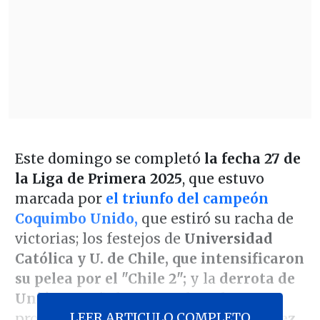
Este domingo se completó
la fecha 27 de
la Liga de Primera 2025
, que estuvo
marcada por
el triunfo del campeón
Coquimbo Unido,
que estiró su racha de
victorias; los festejos de
Universidad
Católica y U. de Chile, que intensificaron
su pelea por el "Chile 2";
y la
derrota de
Unión Española
ante Colo Colo, que
LEER ARTICULO COMPLETO
provocó
la renuncia de Miguel Ramírez