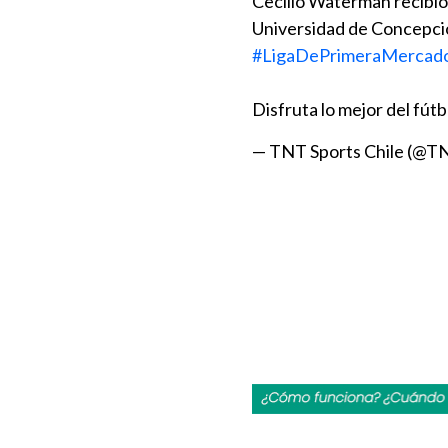
Cecilio Waterman recibió 
Universidad de Concepci
#LigaDePrimeraMercado
Disfruta lo mejor del fút
— TNT Sports Chile (@T