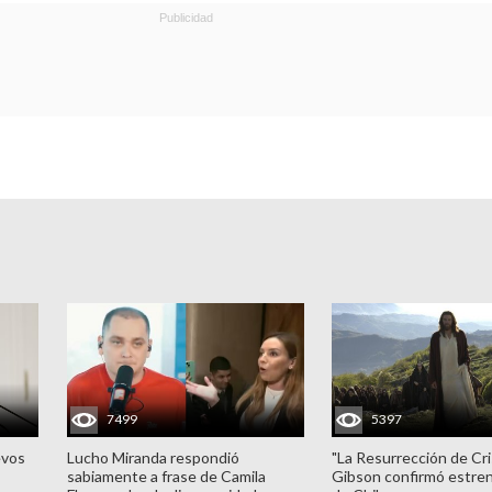
7499
5397
evos
Lucho Miranda respondió
"La Resurrección de Cri
sabiamente a frase de Camila
Gibson confirmó estren