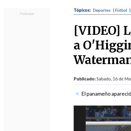
Tópicos:
Deportes
| Fútbol
[VIDEO] L
a O'Higgi
Waterma
Publicado:
Sabado, 16 de Ma
El panameño apareció 