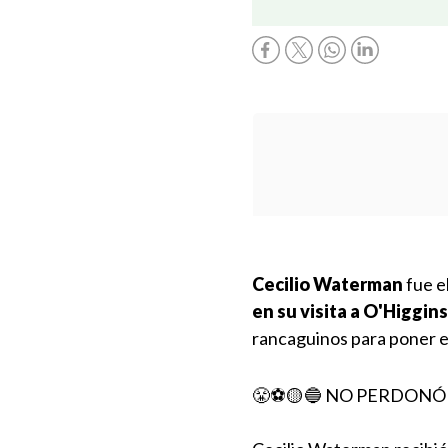
Cecilio Waterman
fue e
en su visita a O'Higgins
rancaguinos para poner el
😤⚽🟡🔵 NO PERDONÓ