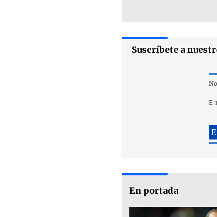
Suscríbete a nuest
No
E-
En portada