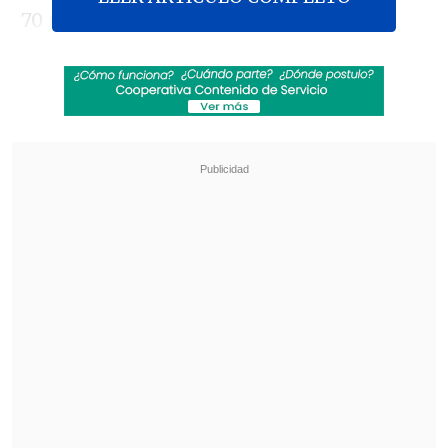
70 mil personas en Old Trafford,
sufrieron para doblegar por
2-0 al
modesto Derby County de la
Championship
(segunda división), pues
los goles recién llegaron en el desenlace
del compromiso.
Revisa también
Audax Italiano quiere tomar otro respiro ante
un Ñublense que busca entrar en zona de
copas
La programación de la ida de octavos de la
Copa Sudamericana
Los autores de las conquistas fueron del