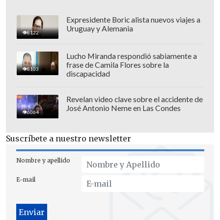
Expresidente Boric alista nuevos viajes a
Uruguay y Alemania
8122
La apertura de la cuenta fue de
James
Lucho Miranda respondió sabiamente a
frase de Camila Flores sobre la
Milner
desde el punto de cal (35'), pero el
8103
discapacidad
islandés Gylfi Sigurdsson puso la
paridad en el marcador (67'). Finalmente,
Revelan video clave sobre el accidente de
José Antonio Neme en Las Condes
Van Dijk
, quien
hizo su debut
en el
6064
equipo de Jurgen Klopp, otorgó la
clasificación a los "rojos" de Liverpool.
Suscríbete a nuestro newsletter
Los duelos de la cuarta ronda de la Copa
Nombre y apellido
FA serán determinados a través de
E-mail
sorteo por la federación inglesa.