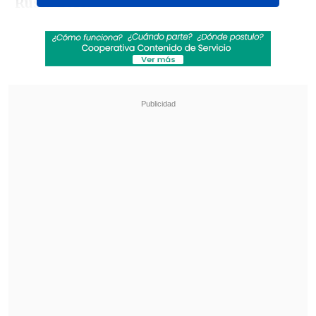
Rusia 2018
.
"
Messi tiene una carrera inigualable, es
el mejor del mundo
desde hace rato, pero
creo que
él también siente que necesita
esa copa para poder dormir tranquilo,
como me sucedió a mí con la Copa Davis
,
que nunca la habíamos ganado. Ojalá sea
en Rusia este año; sé lo que él sufre y se
la merece", aseguró el diestro de 29 años
a
Marca
.
Revisa también
[VIDEO] Balón enviado fuera de la cancha
provocó un choque de tránsito en Uruguay
No pasó inadvertido: Las deficientes