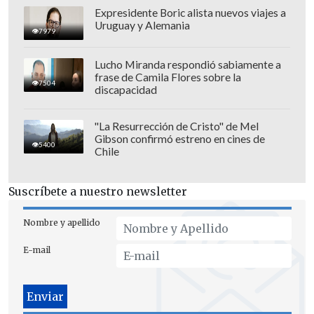
historia de vida puede ser un ejemplo
Expresidente Boric alista nuevos viajes a
Uruguay y Alemania
para jóvenes, pequeños o gente que tiene
7979
problemas", dijo.
Lucho Miranda respondió sabiamente a
frase de Camila Flores sobre la
7504
discapacidad
"La Resurrección de Cristo" de Mel
Gibson confirmó estreno en cines de
5400
Chile
Suscríbete a nuestro newsletter
Nombre y apellido
E-mail
Sobre la
plata que se colgó en los
singles