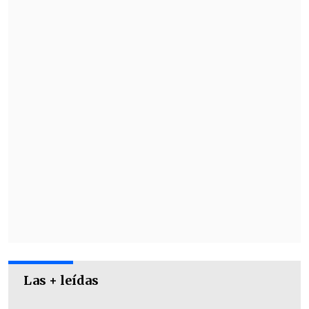
regiomontana en el Rose Bowl al
minuto
25
.
Las + leídas