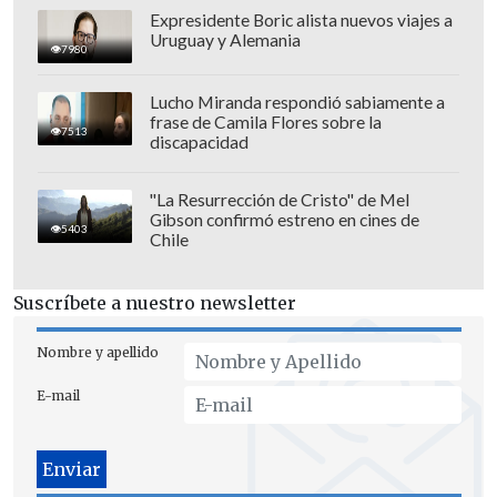
Expresidente Boric alista nuevos viajes a
Uruguay y Alemania
7980
Lucho Miranda respondió sabiamente a
frase de Camila Flores sobre la
Sin embargo,
Inter de Milán se encontró
7513
discapacidad
con el empate antes del descanso
pese a
que el partido tenía al conjunto rival en
"La Resurrección de Cristo" de Mel
su mejor momento.
Gibson confirmó estreno en cines de
5403
Chile
Suscríbete a nuestro newsletter
Nombre y apellido
E-mail