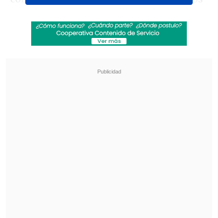
rayados se ubicaron arriba en la cancha y
dieron el
gran golpe con la apertura de
la cuenta
.
Revisa también
[VIDEO] Balón enviado fuera de la cancha
provocó un choque de tránsito en Uruguay
No pasó inadvertido: Las deficientes
luminarias en el clásico de Coquimbo ante La
Serena
El incombustible Sergio Ramos ganó por
arriba para asestar un feroz cabezazo
y
batir a Yann Sommer; sello de la casa del
exReal Madrid para la algarabía