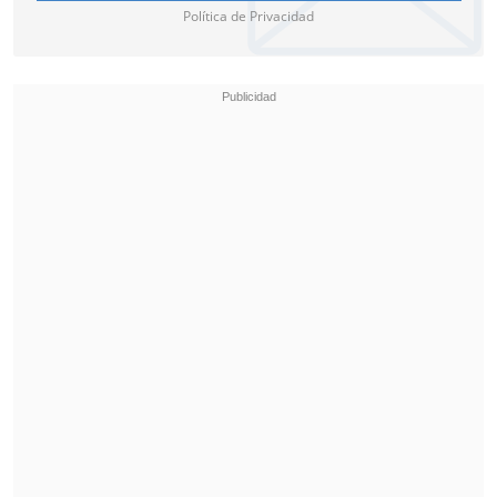
Política de Privacidad
La zaga mexicana falló en un balón
detenido, Carlos Augusto entró sin marca
y habilitó a
Lautaro Martínez, quien
definió con arco abierto para equilibrar
las cifras en los 42'
.