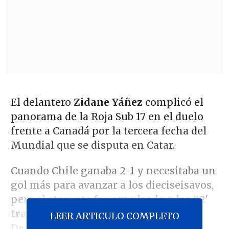
El delantero
Zidane Yáñez
complicó el
panorama de la Roja Sub 17 en el duelo
frente a Canadá por la tercera fecha del
Mundial que se disputa en Catar.
Cuando Chile ganaba 2-1 y necesitaba un
gol más para avanzar a los dieciseisavos,
pero el atacante
fue expulsado a los 82'
tras golpear con los toperoles a Sahil
LEER ARTICULO COMPLETO
Deo
, acción que el árbitro sancionó con