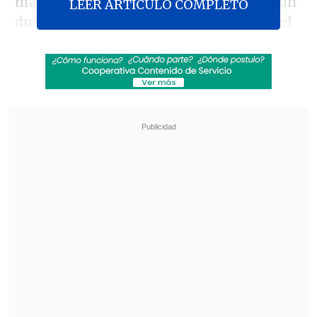
marcador 2-0 a favor de la albiceleste, un
LEER ARTICULO COMPLETO
duro cruce en los bancos
terminó con el
entrenador de Argentina mandando a
callar a los mexicanos.
Revisa también
¿Qué partido será transmitido por TV abierta
en la fecha 18 de la Liga de Primera?
Coquimbo Unido quiere estirar su hegemonía
en el clásico ante La Serena
Revisa el momento a continuación: