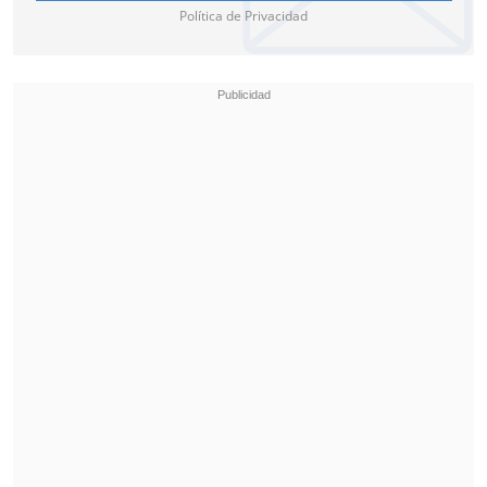
Política de Privacidad
"El remate del volante de Boston River
fue con bastante potencia, pero su
destino fue a las manos del arquero de
O'Higgins. Sin embargo, el tricolor puso
mal el cuerpo y en lugar de detener el
remate, la pelota el rebotó y se metió en
su arco", detallaron sobre la jugada.
Mucho más severo fue el portal Fútbol