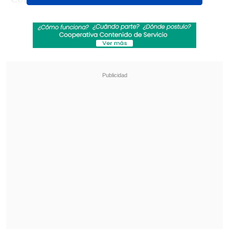
mediocampista Gastón Ramírez tomó
desprevenido al guardameta con un
potente zapatazo de larga distancia.
El
arquero ofreció una floja resistencia
y el
balón ingresó al arco, en una jugada que
no pasó inadvertida en suelo
ecuatoriano.
Revisa también
El drama que azota al exfutbolista Mark
Hughes: Su hijo falleció de muerte súbita
PDI reveló vínculo financiero entre Michael
Clark y Patrick Kiblisky por Azul Azul