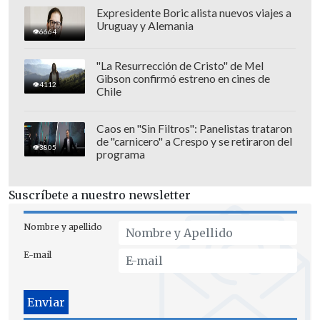
Expresidente Boric alista nuevos viajes a
"El arquero, que está en la prelista de la
Uruguay y Alemania
6664
Selección de Ecuador para el Mundial,
tuvo un blooper increíble
", apuntaron en
"La Resurrección de Cristo" de Mel
Diario Olé de ese país.
Gibson confirmó estreno en cines de
4112
Chile
En la publicación señalaron que "tras
tener el visto bueno de volver a vestir la
Caos en "Sin Filtros": Panelistas trataron
de "carnicero" a Crespo y se retiraron del
camiseta de La Tri (se había
3805
programa
nacionalizado chileno),
el portero fue
tendencia este miércoles por un insólito
Suscríbete a nuestro newsletter
error que cometió en le Copa
Sudamericana".
Nombre y apellido
E-mail