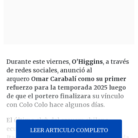
Durante este viernes,
O'Higgins
, a través
de redes sociales, anunció al
arquero
Omar Carabalí como su primer
refuerzo para la temporada 2025 luego
de que el portero finalizara
su vínculo
con Colo Colo hace algunos días.
El último club del arquero chileno-
ecuatoriano de 27 años fue
Audax
LEER ARTICULO COMPLETO
Italiano
, donde estuvo media temporada