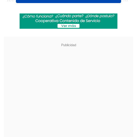
y no disputó ningún encuentro oficial
con los "tanos".
Revisa también
[VIDEO] Balón enviado fuera de la cancha
provocó un choque de tránsito en Uruguay
No pasó inadvertido: Las deficientes
luminarias en el clásico de Coquimbo ante La
Serena
El guardameta viene a
reforzar una
posición en la que el "capo de provincia"
está débil
, debido a la grave lesión que
sufrió Nicolás Peranic en la temporada
recién finalizadao.