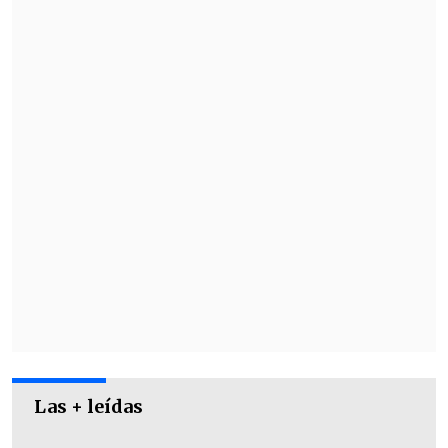
Este será el quinto equipo de Carabalí,
después de defender los colores de
Colo
Colo, Audax Italiano, Unión La Calera y
San Luis
.
Las + leídas