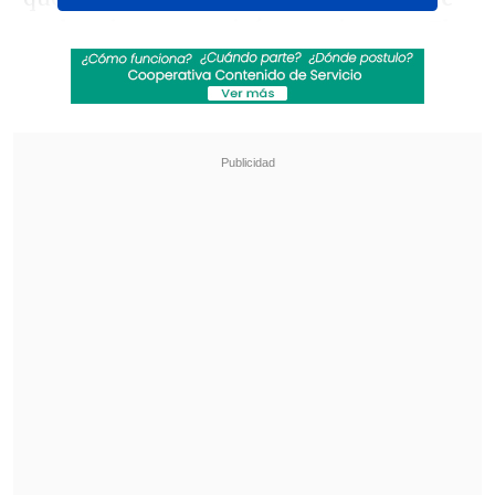
acaba, sigue y seguirá para siempre. El
Real Madrid
, como ha sido con Milan
antes, son equipos que se quedan en el
corazón más que otros. Es normal por el
tiempo pasado aquí y por sentirme muy
bien".
Revisa también
Tobías Reinhart asoma como opción para jugar
ante Palestino
Michael Clark: Se han dicho hartas cosas
imprecisas, espero mi turno para los descargos
"Como entrenador no sé si seguirá pero