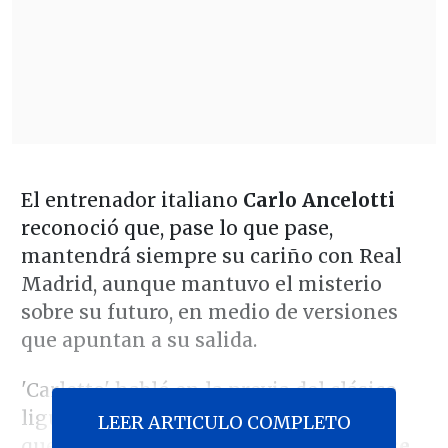
El entrenador italiano
Carlo Ancelotti
reconoció que, pase lo que pase,
mantendrá siempre su cariño con Real
Madrid, aunque mantuvo el misterio
sobre su futuro, en medio de versiones
que apuntan a su salida.
'Carletto' habló en la previa del clásico
liguero ante FC Barcelona, destacando
LEER ARTICULO COMPLETO
que "l
a luna de miel con este club no se