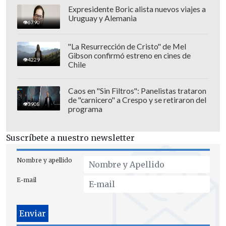
Expresidente Boric alista nuevos viajes a
Uruguay y Alemania
6790
"La Resurrección de Cristo" de Mel
Gibson confirmó estreno en cines de
4229
Chile
Caos en "Sin Filtros": Panelistas trataron
de "carnicero" a Crespo y se retiraron del
3908
programa
Ancelotti no quiso señalarse como el
Suscríbete a nuestro newsletter
técnico que mejor representa la imagen
del cuadro 'merengue': "Esto no lo sé, el
Nombre y apellido
Real Madrid es un club especial que
E-mail
merece una actitud especial del
entrenador y de todos los que trabajan
aquí. Es lo que siempre he intentado