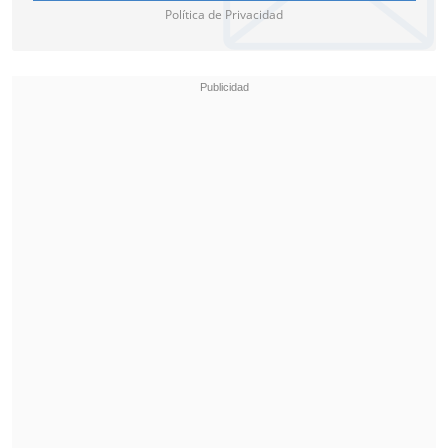
hacer cada día", dijo.
Política de Privacidad
"Estamos motivados, ilusionados ante un
partido muy importante en el que nos
jugamos mucho.
Hay muchos aspectos
que he hablado con los jugadores
, que
hemos trabajado en el entrenamiento y
si me escuchan va a salir bien", añadió
sobre el clásico contra Barcelona de este
domingo 11 de mayo
(10:15 de Chile).