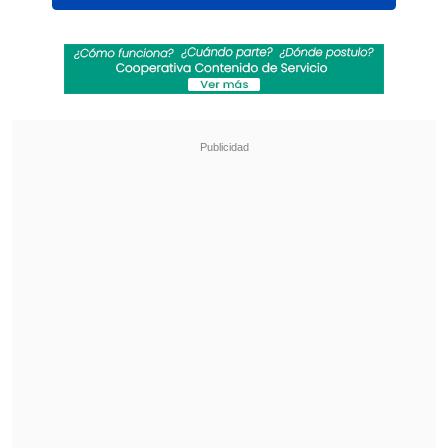
Tras participar en el amistoso entre los
héroes de Sydney 2000 y un equipo de la
"Generación Dorada",
Pizarro
se mostró
sorprendido por el trascendido que lo
vinculaba con la compra del club. "Me
sorprendió mucho", aseguró, para luego
postular a un actual dirigente: "Hay una
persona que puede comprar
Wanderers
,
que es un wanderino de tomo y lomo,
que es
Hernán Cortés
", reveló.
Revisa también
Dos personas murieron tras colisión entre
furgón y bus con juveniles de Deportes
Temuco