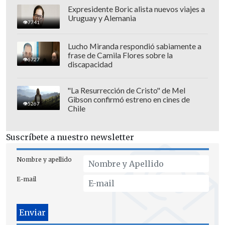
terminar mi carrera ahí y no se dio. El
Expresidente Boric alista nuevos viajes a
Uruguay y Alemania
fútbol no te dice dónde iniciaré mi
7741
carrera (como técnico), no lo sé", cerró,
Lucho Miranda respondió sabiamente a
sin descartar la posibilidad de volver
frase de Camila Flores sobre la
6727
algún día a dirigir al club de sus amores.
discapacidad
"La Resurrección de Cristo" de Mel
Gibson confirmó estreno en cines de
5267
Chile
Suscríbete a nuestro newsletter
Nombre y apellido
E-mail