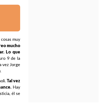
n cosas muy
creo mucho
ar. Lo que
uro 9 de la
a vez Jorge
o
.
oli.
Tal vez
hance.
Hay
icia, él se