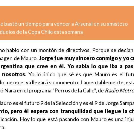
i le bastó un tiempo para vencer a Arsenal en su amistoso
 duelos de la Copa Chile esta semana
mo hablo con un montón de directivos. Porque se decía
imagen de Mauro.
Jorge fue muy sincero conmigo y yo 
argentina que cree en él. Yo sabía lo que iba a pas
 nosotros.
Yo lo único que sé es que Mauro es el fut
 lo merece, ya llegará su momento. Lamentablemente, est
 Nara en el programa "Perros de la Calle", de
Radio Metr
auro es el futuro 9 de la Selección y es el 9 de Jorge Sampa
o, pero él espera con tranquilidad que llegue la c
icación. Hoy lo que está pasando con Mauro es una injust
ra.