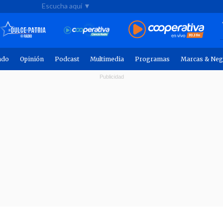
Escucha aquí ▼
ndo
Opinión
Podcast
Multimedia
Programas
Marcas & Neg