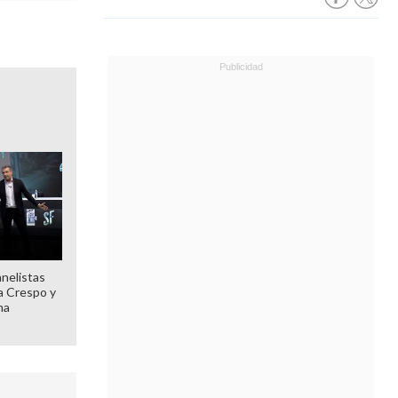
anelistas
 a Crespo y
ma