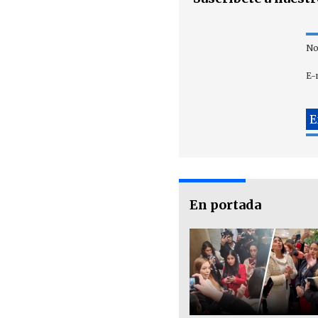
No
E-
En portada