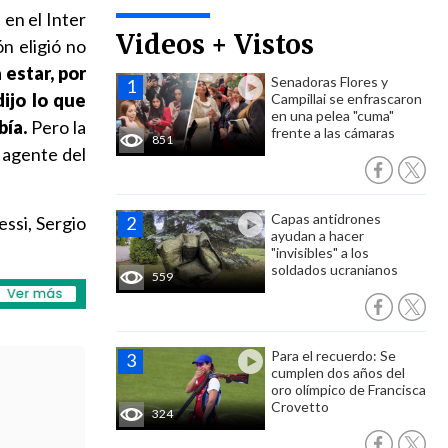
 en el Inter
Videos + Vistos
n eligió no
 estar, por
Senadoras Flores y
ijo lo que
Campillai se enfrascaron
en una pelea "cuma"
bía.
Pero la
frente a las cámaras
851
a agente del
Capas antidrones
ssi, Sergio
ayudan a hacer
"invisibles" a los
soldados ucranianos
559
Para el recuerdo: Se
cumplen dos años del
oro olímpico de Francisca
Crovetto
324