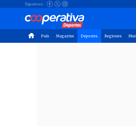
Síguenos:
País
Magazine
Deportes
Regiones
Mu