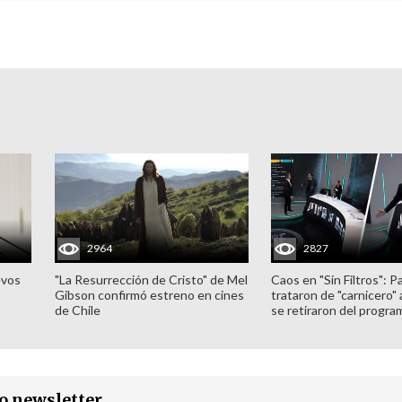
2964
2827
evos
"La Resurrección de Cristo" de Mel
Caos en "Sin Filtros": P
Gibson confirmó estreno en cines
trataron de "carnicero"
de Chile
se retiraron del progra
ro newsletter