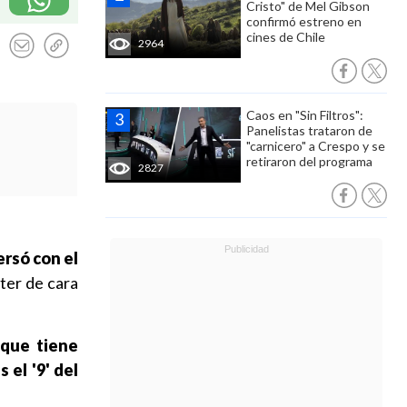
Cristo" de Mel Gibson
confirmó estreno en
cines de Chile
2964
Caos en "Sin Filtros":
Panelistas trataron de
"carnicero" a Crespo y se
retiraron del programa
2827
rsó con el
ter de cara
que tiene
 el '9' del