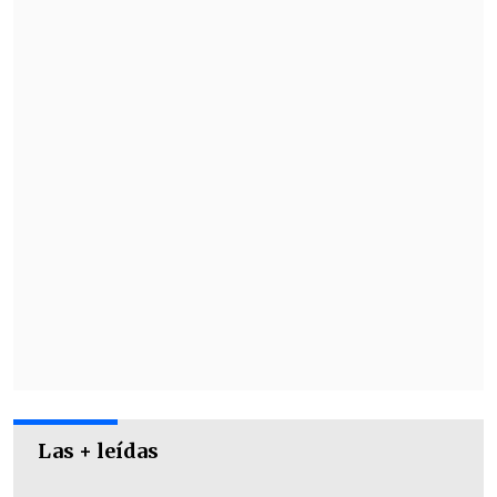
1. España 2094 puntos (0)
2. Estados Unidos 2057 (0)
3. Alemania 2010 (+2)
4. Inglaterra 2009 (0)
Las + leídas
5. Suecia 1993 (-2)