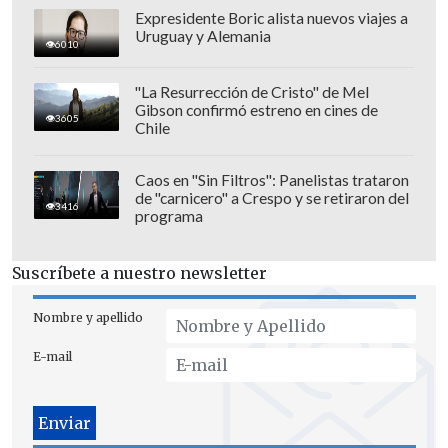
6. Brasil 1993 (+1)
Expresidente Boric alista nuevos viajes a
7. Francia 1992 (-1)
Uruguay y Alemania
6010
8. Japón 1977 (0)
9. Corea del Norte 1944 (+1)
"La Resurrección de Cristo" de Mel
Gibson confirmó estreno en cines de
10. Canadá 1940 (-1)
3605
Chile
Equipos de Conmebol
Caos en "Sin Filtros": Panelistas trataron
de "carnicero" a Crespo y se retiraron del
20. Colombia 1774 (-2)
3416
programa
30. Argentina 1674 (0)
42. Venezuela 1523 (+4)
Suscríbete a nuestro newsletter
46. Paraguay 1507 (-5)
47. Chile 1505 (-2)
Nombre y apellido
57. Uruguay 1448 (-2)
E-mail
65. Ecuador 1399 (+4)
79. Perú 1290 (+3)
106. Bolivia 1177 (+3)