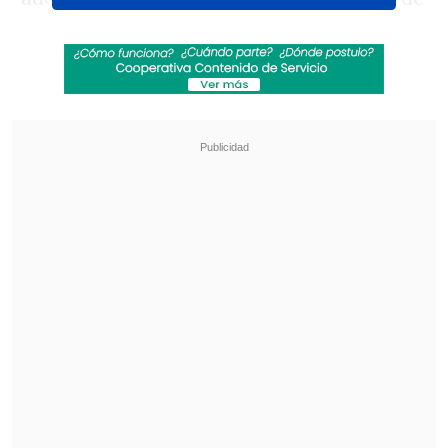
Sudamérica.
Revisa también
La programación de la fecha 18 de la Liga de
Primera
La FIFA admitió errores en su propuesta de
privatizar el Mundial y advirtió que no tolerará
más ataques
El ranking es liderado por España, que es
secundado por Estados Unidos y
Alemania.
Ranking FIFA