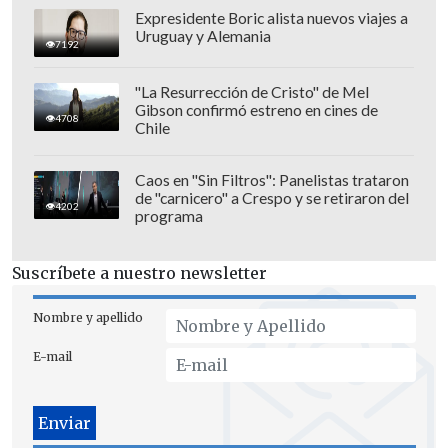
allá
'", agregó entre risas el formado en
Expresidente Boric alista nuevos viajes a
Everton.
Uruguay y Alemania
7192
"La Resurrección de Cristo" de Mel
Gibson confirmó estreno en cines de
4708
Chile
Caos en "Sin Filtros": Panelistas trataron
de "carnicero" a Crespo y se retiraron del
4202
programa
Suscríbete a nuestro newsletter
Nombre y apellido
E-mail
Pese a la molestia del "Loco",
Estrada
reveló que después el argentino se