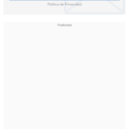
excusó. "Al otro día él (Bielsa) habló
Política de Privacidad
conmigo y me pidió disculpas porque él
no se había dado cuenta que había unos
micrófonos
, que se los habían puesto al
lado de la banca. Después ya era el
bullying todos los días. Eso debe estar en
todos los grupos de WhatsApp", finalizó.