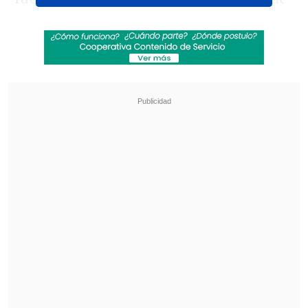
la selección nacional,
Marcelo Bielsa,
quien luego de una pérdida de balón en
un amistoso ante Zambia en marzo de
2010 le dijo con firmeza "
¿Qué carajo te
crees?
".
Revisa también
La UC quiere retomar el rumbo ante Cobresal
y sumar confianza antes de la visita a
Estudiantes
Matías Claro, presidente de Cruzados:
Soñamos con llegar a una final en la
Libertadores
Estrada señaló que "
en un partido