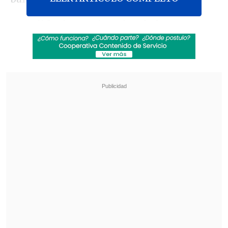
La
salida de Sergio Jadue de la
presidencia de la ANFP
por su
participación en los casos de corrupción
que sacudieron al fútbol mundial, algo
por lo que aún no es juzgado por la
justicia estadounidense pese a que lleva
más de un año radicado en Miami,
removieron el ambiente de una
selección nacional que venía de un
histórico 2015 por el título de la Copa
América.
Revisa también
¿Qué partido será transmitido por TV abierta