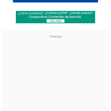
4422)
con el tema "preparación del
período entre competiciones: el camino
a Rusia 2018" con
una mesa redonda
final con entrenadores profesionales
del medio local.
Revisa también
¿Qué partido será transmitido por TV abierta
en la fecha 18 de la Liga de Primera?
Coquimbo Unido quiere estirar su hegemonía
en el clásico ante La Serena
Lopetegui fue arquero de
Logroñés, Rayo
Vallecano, Real Madrid, FC Barcelona y