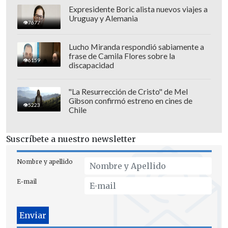
Expresidente Boric alista nuevos viajes a
Uruguay y Alemania
7677
Lucho Miranda respondió sabiamente a
frase de Camila Flores sobre la
6159
Las entradas se pueden adquirir por
discapacidad
medio del sistema
Ticketplus.
"La Resurrección de Cristo" de Mel
El programa de Lopetegui en Chile:
Gibson confirmó estreno en cines de
5223
Chile
Martes 30 de enero -
Estadio Español
(Neveria 4855, Las Condes)
Suscríbete a nuestro newsletter
10:00-13:00 hrs: "Inicios de juego ante
Nombre y apellido
presión alta: evoluciones ofensivas ante
línea de cinco" y otro temas.
E-mail
13:30-15.30 hrs: Almuerzo.
16:30-19:30 hrs: "Posesión de balón PTP
(presión tras pérdida), presión avanzada