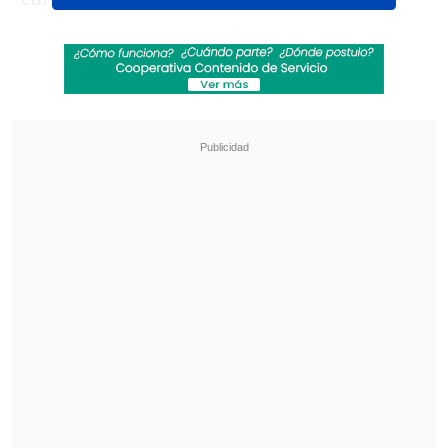
estuvieron notables para impedir la
apertura de la cuenta de sus rivales
y
mantuvieron el empate en el
compromiso.
Revisa también
[VIDEO] Balón enviado fuera de la cancha
provocó un choque de tránsito en Uruguay
No pasó inadvertido: Las deficientes
luminarias en el clásico de Coquimbo ante La
Serena
En el complemento
las acciones se
comenzaron a friccionar
debido al
ímpetu de Perú por abrir el marcador