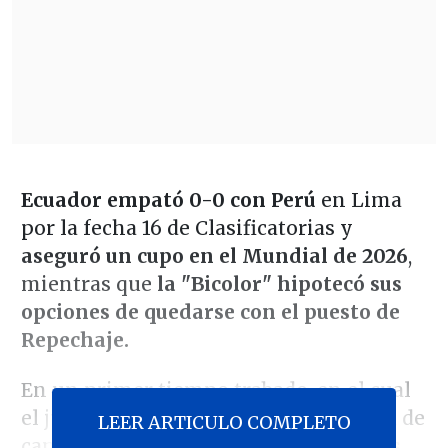
Ecuador empató 0-0 con Perú
en Lima
por la fecha 16 de Clasificatorias y
aseguró un cupo en el Mundial de 2026
,
mientras que
la "Bicolor" hipotecó sus
opciones de quedarse con el puesto de
Repechaje.
En un primer tiempo trabado, en el cual
el juego se mostró intenso en la mitad de
LEER ARTICULO COMPLETO
cancha,
los porteros de ambos elencos