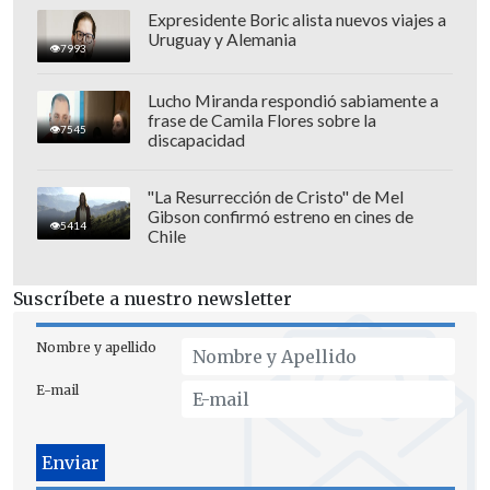
Expresidente Boric alista nuevos viajes a
Uruguay y Alemania
7993
Lucho Miranda respondió sabiamente a
frase de Camila Flores sobre la
7545
discapacidad
"La Resurrección de Cristo" de Mel
Gibson confirmó estreno en cines de
En los últimos minutos,
los locales se
5414
Chile
abalanzaron en busca del arco rival
buscando el triunfo mediante remates de
Suscríbete a nuestro newsletter
distancia y centros que no pudieron
transformar en gol.
Nombre y apellido
E-mail