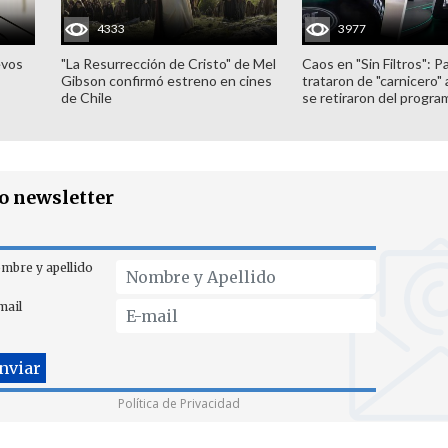
4333
3977
evos
"La Resurrección de Cristo" de Mel
Caos en "Sin Filtros": P
Gibson confirmó estreno en cines
trataron de "carnicero"
de Chile
se retiraron del progra
ro newsletter
mbre y apellido
mail
Política de Privacidad