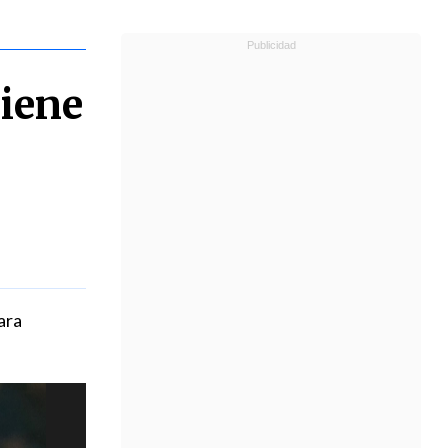
tiene
ara