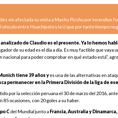
les vio afectada su visita a Machu Picchu por incendios fo
l vínculo entre Huachipato y la U que por tanto tiempo ne
analizado de Claudio es el presente. Ya lo hemos hab
gador de su edad es el día a día. Es muy factible que vaya u
ón nacional para poder comprobar en qué estado está", agr
unich tiene 39 años y
es una de las alternativas en ataq
ca permanecer en la Primera División de la liga de ese
rtido por la selección peruana el 30 de marzo del 2016, ant
 en 85 ocasiones, con 20 goles a su haber.
po C
del Mundial junto a
Francia, Australia y Dinamarca,