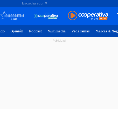
Escucha aquí ▼
ndo
Opinión
Podcast
Multimedia
Programas
Marcas & Neg