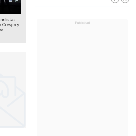
anelistas
 a Crespo y
ma