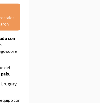
restales
garon
lado con
n
egó sobre
ue del
 país.
e Uruguay.
equipo con