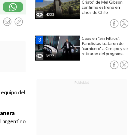
Cristo" de Mel Gibson
confirmó estreno en
cines de Chile
4333
Caos en "Sin Filtros":
Panelistas trataron de
"carnicero" a Crespo y se
retiraron del programa
3977
l equipo del
manera
el argentino