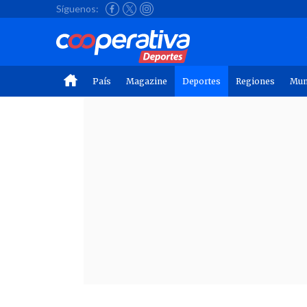
Síguenos:
País
Magazine
Deportes
Regiones
Mu