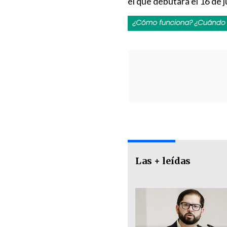
el que debutará el 16 de 
Las + leídas