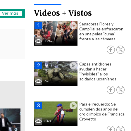
Videos + Vistos
Senadoras Flores y
Campillai se enfrascaron
en una pelea "cuma"
frente a las cámaras
1947
Capas antidrones
ayudan a hacer
"invisibles" a los
soldados ucranianos
623
Para el recuerdo: Se
cumplen dos años del
oro olímpico de Francisca
Crovetto
340