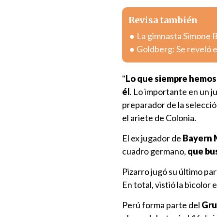
Revisa también
La gimnasta Simone Bi
Goldberg: Se reveló e
"
Lo que siempre hemos 
él
. Lo importante en un ju
preparador de la selecci
el ariete de Colonia.
El ex jugador de
Bayern M
cuadro germano,
que bus
Pizarro jugó su último pa
En total, vistió la bicolor
Perú forma parte del
Gru