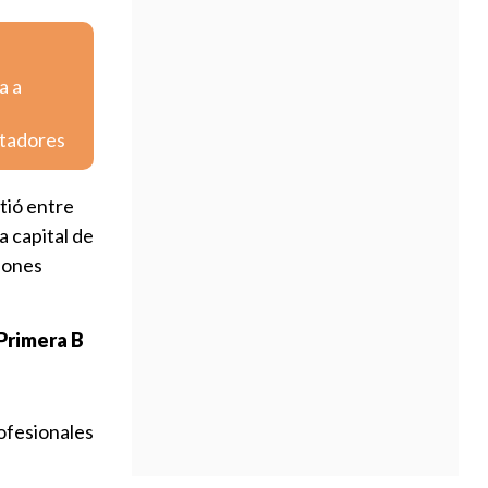
a a
rtadores
rtió entre
a capital de
ciones
Primera B
ofesionales