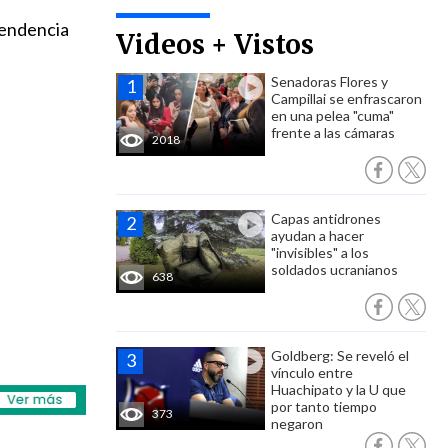
ependencia
Videos + Vistos
Senadoras Flores y
Campillai se enfrascaron
en una pelea "cuma"
frente a las cámaras
2018
Capas antidrones
ayudan a hacer
"invisibles" a los
soldados ucranianos
638
Goldberg: Se reveló el
vínculo entre
Huachipato y la U que
por tanto tiempo
373
negaron