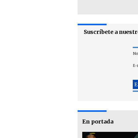
Suscríbete a nuest
No
E-
En portada