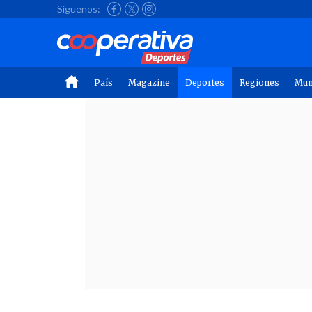
Síguenos:
País
Magazine
Deportes
Regiones
Mu