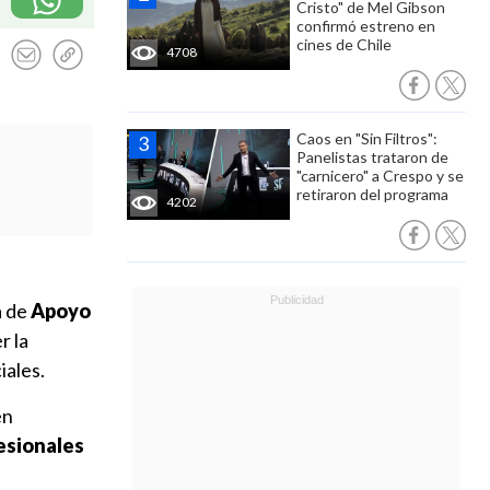
Cristo" de Mel Gibson
confirmó estreno en
cines de Chile
4708
Caos en "Sin Filtros":
Panelistas trataron de
"carnicero" a Crespo y se
retiraron del programa
4202
a de
Apoyo
r la
iales.
en
esionales