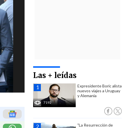
Las + leídas
Expresidente Boric alista
nuevos viajes a Uruguay
y Alemania
7192
"La Resurrección de