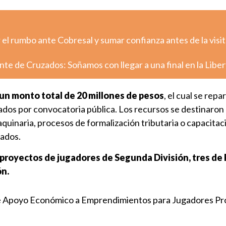
el rumbo ante Cobresal y sumar confianza antes de la visit
nte de Cruzados: Soñamos con llegar a una final en la Libe
un monto total de 20 millones de pesos
, el cual se repa
dos por convocatoria pública. Los recursos se destinaron 
aquinaria, procesos de formalización tributaria o capacita
iados.
 proyectos de jugadores de Segunda División, tres de 
ón.
 Apoyo Económico a Emprendimientos para Jugadores Pr