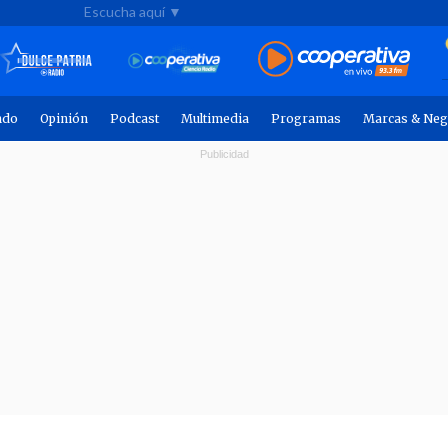
Escucha aquí ▼
ndo
Opinión
Podcast
Multimedia
Programas
Marcas & Neg