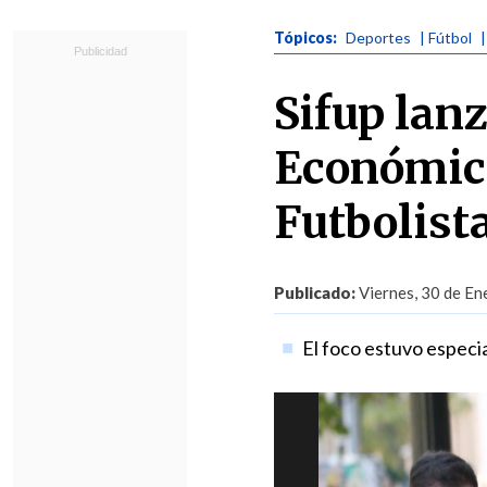
Tópicos:
Deportes
| Fútbol
|
Sifup lan
Económic
Futbolist
Publicado:
Viernes, 30 de En
El foco estuvo especi