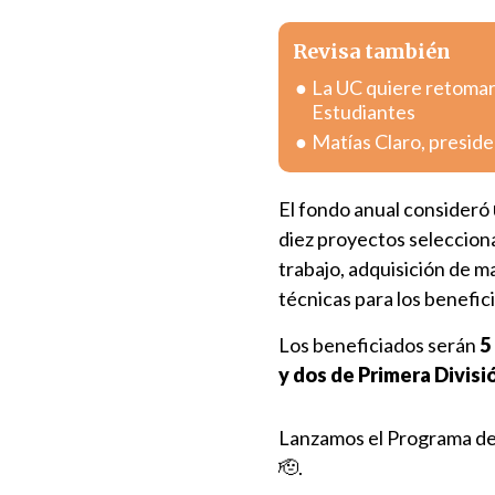
Revisa también
La UC quiere retomar 
Estudiantes
Matías Claro, preside
El fondo anual consideró
diez proyectos selecciona
trabajo, adquisición de m
técnicas para los benefic
Los beneficiados serán
5
y dos de Primera Divisi
Lanzamos el Programa de
🫡.