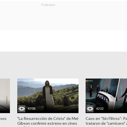
4708
4202
evos
"La Resurrección de Cristo" de Mel
Caos en "Sin Filtros": P
Gibson confirmó estreno en cines
trataron de "carnicero"