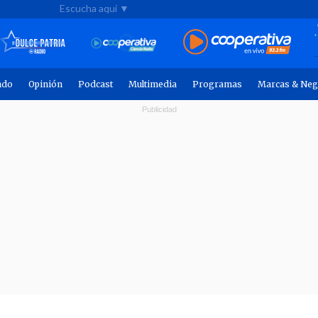
Escucha aquí ▼
ndo
Opinión
Podcast
Multimedia
Programas
Marcas & Neg