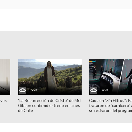
3669
3459
evos
"La Resurrección de Cristo" de Mel
Caos en "Sin Filtros": P
Gibson confirmó estreno en cines
trataron de "carnicero"
de Chile
se retiraron del progra