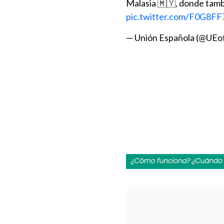
Malasia 🇲🇾, donde tamb
pic.twitter.com/F0G8F
— Unión Española (@UEof