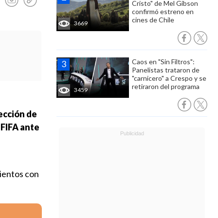
Cristo" de Mel Gibson
confirmó estreno en
cines de Chile
3669
Caos en "Sin Filtros":
Panelistas trataron de
"carnicero" a Crespo y se
retiraron del programa
3459
lección de
 FIFA ante
mientos con