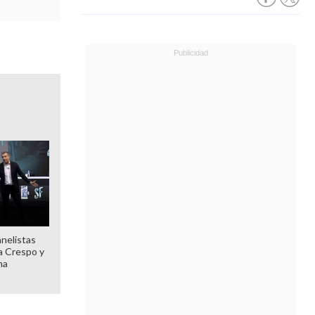
anelistas
 a Crespo y
ma