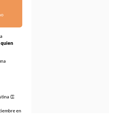
no
na
a quien
una
stina 👏
ptiembre en