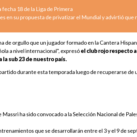
 fecha 18 de la Liga de Primera
es en su propuesta de privatizar el Mundial y advirtió que 
ena de orgullo que un jugador formado en la Cantera Hispa
la a nivel internacional", expresó
el club rojo respecto 
 la sub 23 de nuestro país.
 partido durante esta temporada luego de recuperarse de 
.
 Massri ha sido convocado a la Selección Nacional de Pale
 entrenamientos que se desarrollarán entre el 3 y el 9 de se