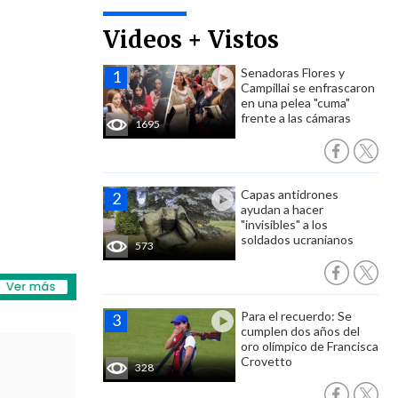
Videos + Vistos
Senadoras Flores y
Campillai se enfrascaron
en una pelea "cuma"
frente a las cámaras
1695
Capas antidrones
ayudan a hacer
"invisibles" a los
soldados ucranianos
573
Para el recuerdo: Se
cumplen dos años del
oro olímpico de Francisca
Crovetto
328