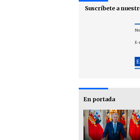
Suscríbete a nuest
No
E-
En portada