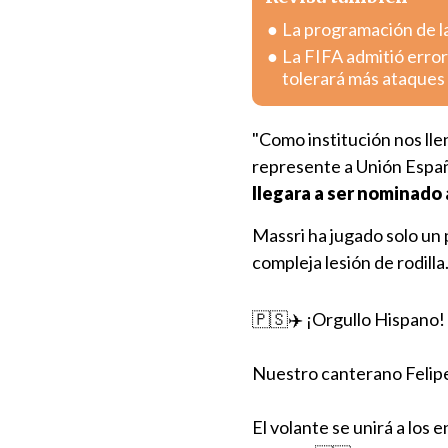
La programación de la
La FIFA admitió error
tolerará más ataques
"Como institución nos ll
represente a Unión Españo
llegara a ser nominado a
Massri ha jugado solo un
compleja lesión de rodilla
🇵🇸✈️ ¡Orgullo Hispano!
Nuestro canterano Felipe
El volante se unirá a los