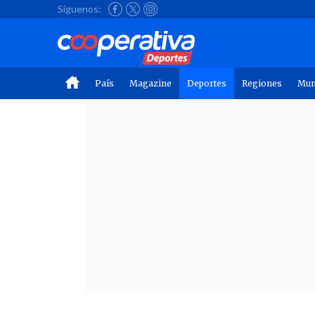
Síguenos:
País
Magazine
Deportes
Regiones
Mu