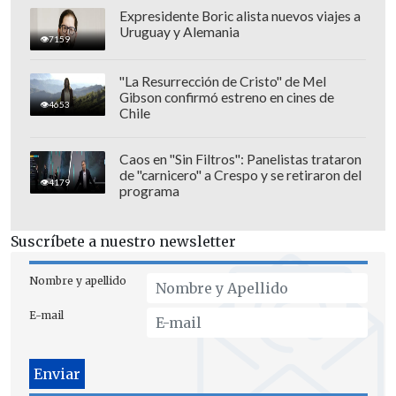
Estudiantes. El partido de
ida
será en el
Expresidente Boric alista nuevos viajes a
Estadio Uno "Jorge Luis Hirschi", en La
Uruguay y Alemania
7159
Plata, el
martes 11 de agosto, a las 20:30
horas (00:30 GMT).
"La Resurrección de Cristo" de Mel
Gibson confirmó estreno en cines de
4653
Chile
La
revancha
será una semana después,
en el Claro Arena, el
martes 18 de agosto,
Caos en "Sin Filtros": Panelistas trataron
a las 21:30 horas (01:30 GMT).
de "carnicero" a Crespo y se retiraron del
4179
programa
La UC, en caso de ganar, enfrentará al
vencedor de la llave entre Corinthians y
Suscríbete a nuestro newsletter
Rosario Central, equipo donde juega el
Nombre y apellido
chileno Vicente Pizarro.
E-mail