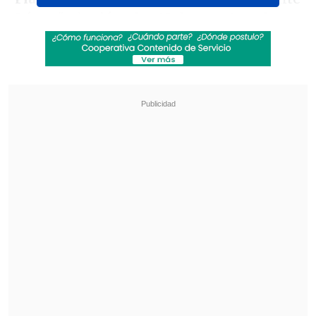
López", el
miércoles 12 de agosto, a las
20:30 horas (00:30 GMT).
Revisa también
Exestrella de la NFL celebró la presentación
de Vozinha en Colo Colo
La UC quiere retomar el rumbo ante Cobresal
y sumar confianza antes de la visita a
Estudiantes
La vuelta será en Chile, en un estadio
aún por definir, el
miércoles 19 de
agosto
, a las
18:00 horas (22:00 GMT).
Coquimbo, su supera su llave, enfrentará