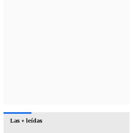
también evitar conductas de este tipo.
No
pegues sticker en baños, asientos,
barandas o espejos
. Cuida el Claro Arena,
cuídalo como lo que es: ¡Tu casa!
",
escribieron.
Las + leídas