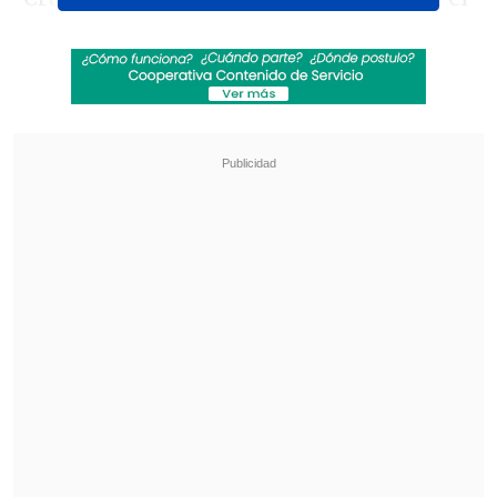
renovado recinto después de encontrar
stickers pegados en distintas zonas
,
compartiendo imágenes de los
elementos puestos en
paredes y
barandas
.
Revisa también
Audax Italiano quiere tomar otro respiro ante
un Ñublense que busca entrar en zona de
copas
La programación de la ida de octavos de la
Copa Sudamericana
"En cada partido el llamado es a cuidar
nuestro nuevo estadio y eso implica