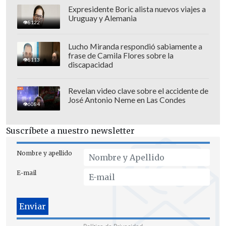
Expresidente Boric alista nuevos viajes a
Uruguay y Alemania
8122
Lucho Miranda respondió sabiamente a
frase de Camila Flores sobre la
8113
discapacidad
Revelan video clave sobre el accidente de
Esta situación ocurrió en la antesala del
José Antonio Neme en Las Condes
6084
partido en el que los precordilleranos
recibirán a
Palestino
, el 5 de abril por la
Suscríbete a nuestro newsletter
Liga de Primera, y previo a su retorno a
Nombre y apellido
la
Copa Libertadores
, siendo anfitriones
ante
Boca Juniors
por la fase de grupos el
E-mail
martes 7 de dicho mes.