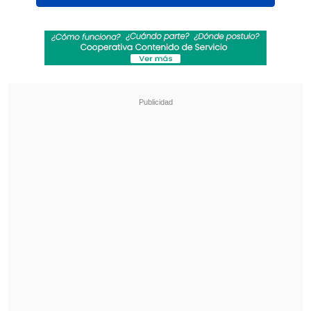
Una publicación compartida por Cooperativa (@cooperativa)
Una matonesca pelea escolar al interior
del
Liceo La Asunción de Talcahuano
, en
la Región del Biobío, terminó con al
menos
siete docentes heridos
y unos
17
estudiantes detenidos
.
La batahola fue denunciada por la
directora del establecimiento quien