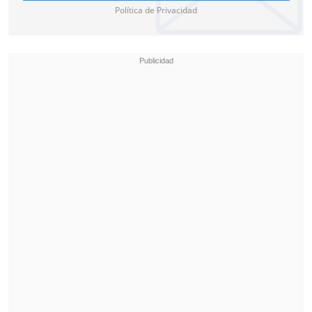
Política de Privacidad
"Son 17 alumnos y tres son mayores de
edad. Hemos trasladado al Hospital
Higueras a seis profesores e inspectores,
los cuales producto de la intervención
para poder separar a los alumnos
resultan con algunas lesiones", precisó.