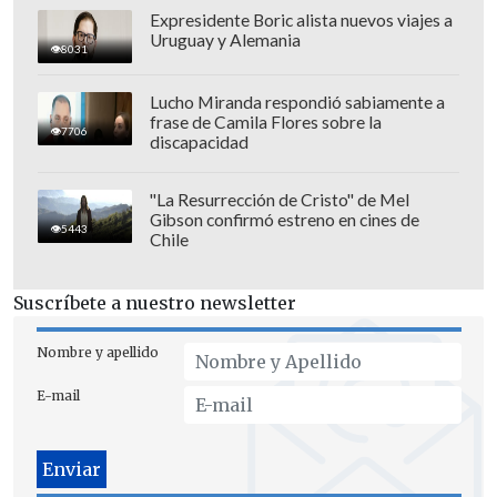
juego llamado "
Que no caiga, que no
Expresidente Boric alista nuevos viajes a
toque el suelo"
. No obstante, a quien se le
Uruguay y Alemania
8031
cayó, se le abalanzaron los demás
estudiantes y comenzó la gresca.
Lucho Miranda respondió sabiamente a
frase de Camila Flores sobre la
7706
El mayor
Milton Rossel
detalló que
discapacidad
producto de esta situación "tienen que
"La Resurrección de Cristo" de Mel
intervenir algunos profesores, algunos
Gibson confirmó estreno en cines de
5443
inspectores, para lograr separarlos. El
Chile
personal, ya en conocimiento de estos
antecedentes, procede a identificar a la
Suscríbete a nuestro newsletter
totalidad de alumnos que habían
Nombre y apellido
participado de este hecho y procede a su
detención".
E-mail