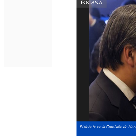
Foto:
ATON
El debate en la Comisión de Haci