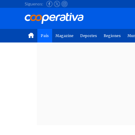
Síguenos:
País
Magazine
Deportes
Regiones
Mu