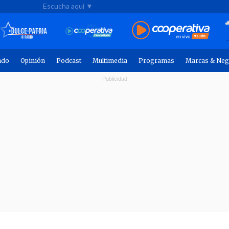
Escucha aquí ▼
ndo
Opinión
Podcast
Multimedia
Programas
Marcas & Neg