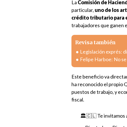
La
Comisión de Haciend
particular,
uno de los ar
crédito tributario para
trabajadores que ganen e
Revisa también
Legislación exprés: 
Felipe Harboe: No se 
Este beneficio va directa
ha reconocido el propio 
puestos de trabajo, y ec
fiscal.
🏛️🇨🇱 Te invitamos 