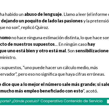
 ha habido un
abuso de lenguaje
. Llamo a leer (el informe 
y
dejando un poquito de lado
las pasiones
y la pretensi
ue no son", replicó Quiroz.
ónomo
no hace ninguna estimación distinta, lo que hace so
ecto de nuestros supuestos
... En ningún caso
hay
ue uno está bien y otro está mal
. Son
sensibilizacione
 ministro.
os supuestos, "uno puede hacer un cálculo medio, más
rvador", pero eso no significa que haya cifras erróneas.
 dice que a lo mejor el número sale más grande; si sal
 mucho más empleo beneficiado con esto
", acotó.