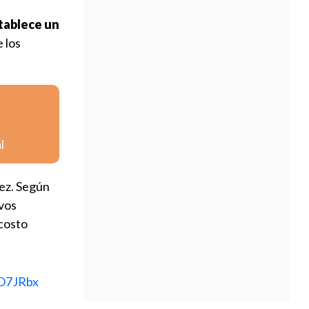
tablece un
 los
l
dez. Según
evos
 costo
IO7JRbx