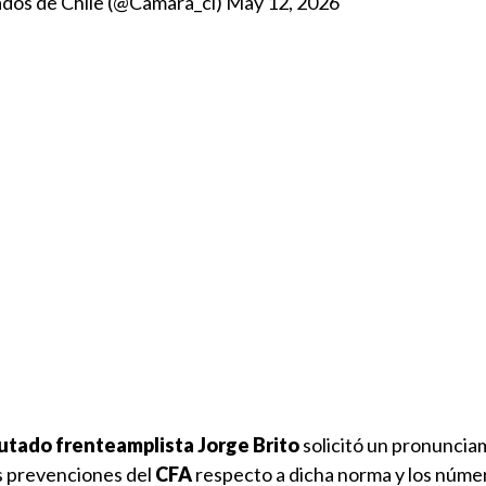
ados de Chile (@Camara_cl)
May 12, 2026
utado frenteamplista Jorge Brito
solicitó un pronuncia
s prevenciones del
CFA
respecto a dicha norma y los núme