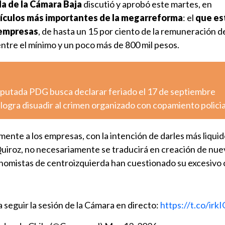
a de la Cámara Baja
discutió y aprobó este martes, en
tículos más importantes de la megarreforma
: el
que es
 empresas
,
de hasta un 15 por ciento de la remuneración de
ntre el mínimo y un poco más de 800 mil pesos.
diputada PDG busca declarar feriado el 17 de septiembre
logra disuadir al crimen organizado con copamiento policia
mente a los empresas, con la intención de darles más liqui
Quiroz, no necesariamente se traducirá en creación de nu
onomistas de centroizquierda han cuestionado su excesivo
a seguir la sesión de la Cámara en directo:
https://t.co/irk