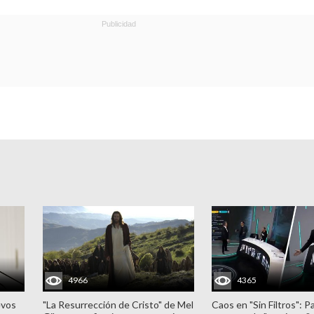
4966
4365
evos
"La Resurrección de Cristo" de Mel
Caos en "Sin Filtros": P