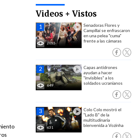
Videos + Vistos
Senadoras Flores y
Campillai se enfrascaron
en una pelea "cuma"
frente a las cámaras
2055
Capas antidrones
ayudan a hacer
"invisibles" a los
soldados ucranianos
649
Colo Colo mostró el
"Lado B" de la
multitudinaria
bienvenida a Vozinha
miento
631
ros