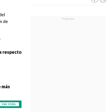
del
ón de
n
s respecto
e más