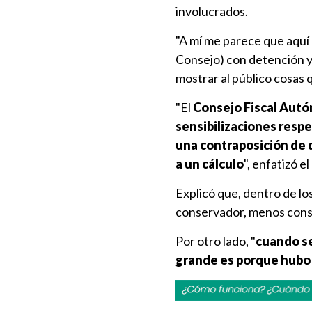
involucrados.
"A mí me parece que aquí
Consejo) con detención 
mostrar al público cosas q
"El
Consejo Fiscal Aut
sensibilizaciones resp
una contraposición de q
a un cálculo
", enfatizó el
Explicó que, dentro de l
conservador, menos conse
Por otro lado, "
cuando se
grande es porque hubo