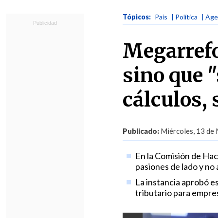
Tópicos:
País
| Política
| Age
Megarrefo
sino que "
cálculos,
Publicado:
Miércoles, 13 de 
En la Comisión de Haci
pasiones de lado y no 
La instancia aprobó es
tributario para empre