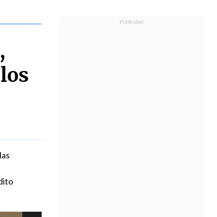
,
 los
las
dito