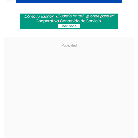
junto a
Universidad de Chile
por parte
de la dirigencia del fútbol chileno y del
propio gremio.
Revisa también
Futbolista de Lota Schwager recibió pena en
libertad por fatal conducción en estado de
ebriedad
[VIDEO] Jugador de Coritiba cayó directo al
túnel en festejo de un gol que terminó anulado
Según informamos en
Cooperativa
Deportes
, la intención del organismo
sindical es aclarar frente al jugador cuál
es su verdadero rol e injerencia en la