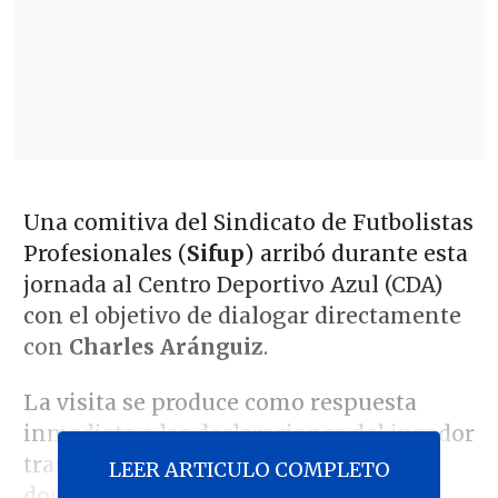
Una comitiva del Sindicato de Futbolistas
Profesionales (
Sifup
) arribó durante esta
jornada al Centro Deportivo Azul (CDA)
con el objetivo de dialogar directamente
con
Charles Aránguiz
.
La visita se produce como respuesta
inmediata a las declaraciones del jugador
tras el empate ante
Coquimbo Unido
,
LEER ARTICULO COMPLETO
donde acusó sentirse "pasado a llevar"