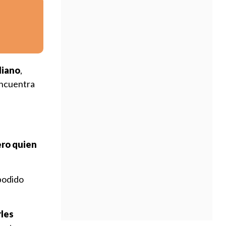
liano
,
ncuentra
ro quien
 podido
les