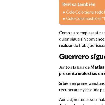
Revisa también
Colo Colo tiene todo l
Colo Colo mostró el "
Como su reemplazante 
quien sigue sin convence
realizando trabajos físic
Guerrero sigu
Junto a la baja de
Matías 
presenta molestias en 
Si bien en primera instan
recuperarse y es duda par
Aún así, no todas son mala