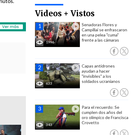
inutos.
Videos + Vistos
Senadoras Flores y
Campillai se enfrascaron
en una pelea "cuma"
frente a las cámaras
1996
Capas antidrones
ayudan a hacer
"invisibles" a los
soldados ucranianos
633
Para el recuerdo: Se
cumplen dos años del
oro olímpico de Francisca
Crovetto
343