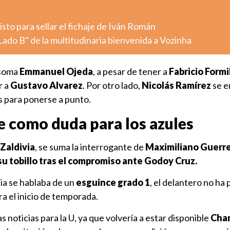
isto para sellar el fichaje de Iván Román
Lado B" de la multitudinaria bienvenida a Vozinha
asoma
Emmanuel Ojeda
, a pesar de tener a
Fabricio Formi
r a
Gustavo Alvarez
. Por otro lado,
Nicolás Ramírez
se e
os para ponerse a punto.
e como duda para los azules
Zaldivia
, se suma la interrogante de
Maximiliano Guerre
su tobillo tras el compromiso ante Godoy Cruz.
cia se hablaba de un
esguince grado 1
, el delantero no ha
a el inicio de temporada.
s noticias para la U, ya que volvería a estar disponible
Char