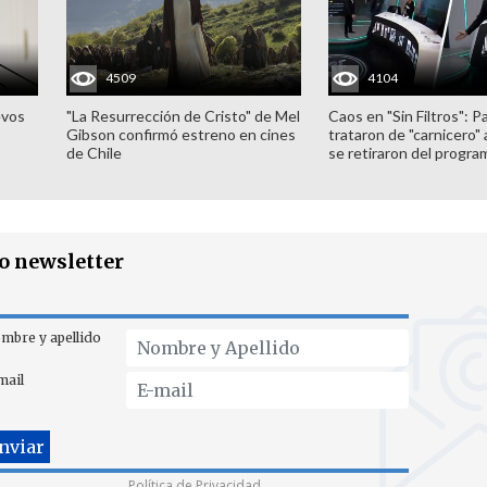
4509
4104
evos
"La Resurrección de Cristo" de Mel
Caos en "Sin Filtros": P
Gibson confirmó estreno en cines
trataron de "carnicero"
de Chile
se retiraron del progra
ro newsletter
mbre y apellido
mail
Política de Privacidad