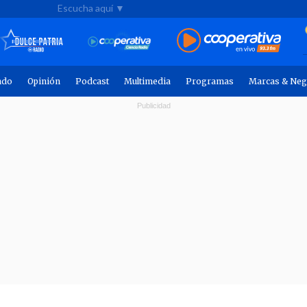
Escucha aquí ▼
ndo
Opinión
Podcast
Multimedia
Programas
Marcas & Neg