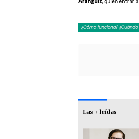
Aránguiz
, quien entraría
Las + leídas