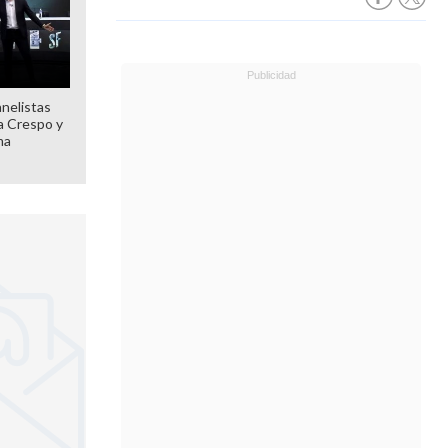
anelistas
 a Crespo y
ma