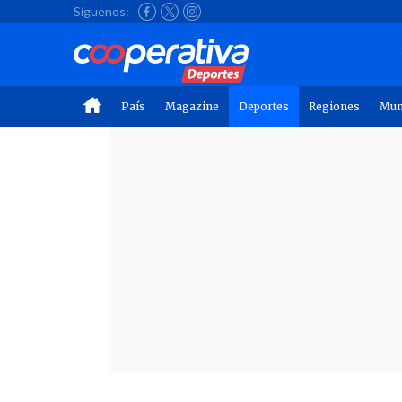
Síguenos:
País
Magazine
Deportes
Regiones
Mu