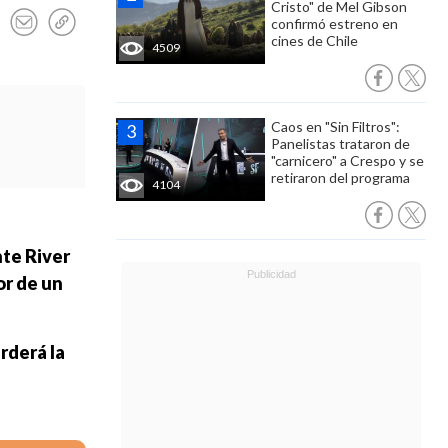
Cristo" de Mel Gibson
confirmó estreno en
cines de Chile
4509
Caos en "Sin Filtros":
Panelistas trataron de
"carnicero" a Crespo y se
retiraron del programa
4104
nte River
or de un
rderá la