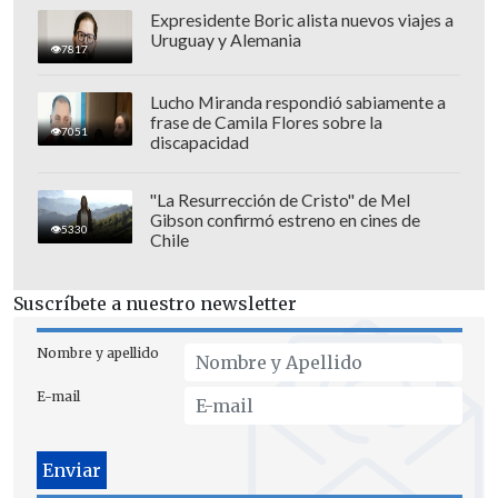
Expresidente Boric alista nuevos viajes a
Uruguay y Alemania
Respecto a
Marcelo Díaz
, aún están
7817
dentro de las tratativas respecto a una
Lucho Miranda respondió sabiamente a
extensión de su contrato.
frase de Camila Flores sobre la
7051
discapacidad
Son 13 jugadores los que terminarán
préstamo o contrato a fin de año, con
"La Resurrección de Cristo" de Mel
algunos nombres cuyo futuro ya está
Gibson confirmó estreno en cines de
5330
Chile
virtualmente decidido con una salida del
club.
Suscríbete a nuestro newsletter
Nicolás Guerra e Ignacio Tapia están
Nombre y apellido
virtualmente fuera de la U
luego del 31
de diciembre,
al igual que el arquero
E-mail
Cristopher Toselli
, que incluso analiza
su retiro de la actividad a los 37 años. La
continuidad del delantero Lucas Di Yorio