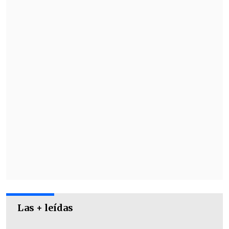
club
, especialmente en aspecto
económico.
Se espera un pronto acuerdo
sobre un aumento salarial, pues las
posturas de ambas partes son cercanas
en montos.
Las + leídas