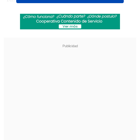
conjunto estudiantil.
Revisa también
Los resultados de la fecha 18 en la Liga de
Primera
Colo Colo anunció acuerdo para el fichaje del
defensa Iván Román
Otro valor importante que tiene todo
listo para firmar su renovación es Israel
Poblete
, quien se transformó en un
engranaje vital para el mediocampo.
Por otro lado,
el referente Charles
Aránguiz está en conversaciones con el