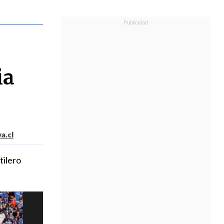
ia
a.cl
tilero