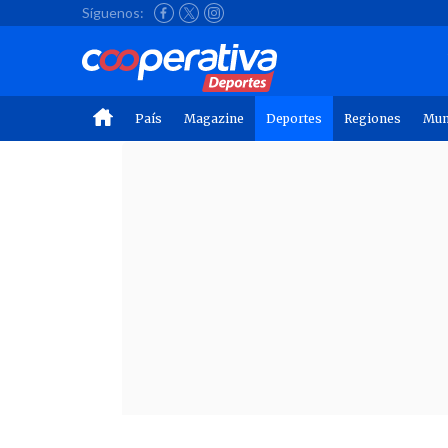
Síguenos:
País
Magazine
Deportes
Regiones
Mu