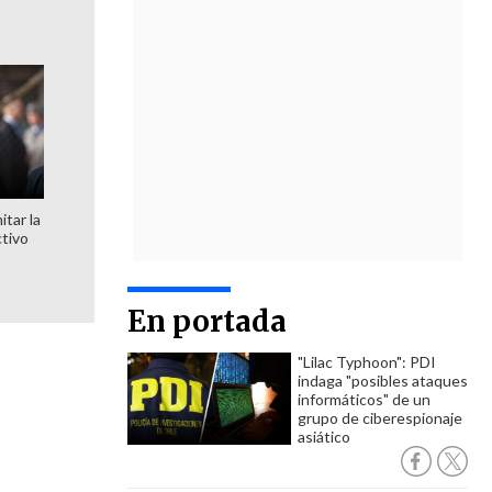
itar la
ctivo
En portada
"Lilac Typhoon": PDI
indaga "posibles ataques
informáticos" de un
grupo de ciberespionaje
asiático