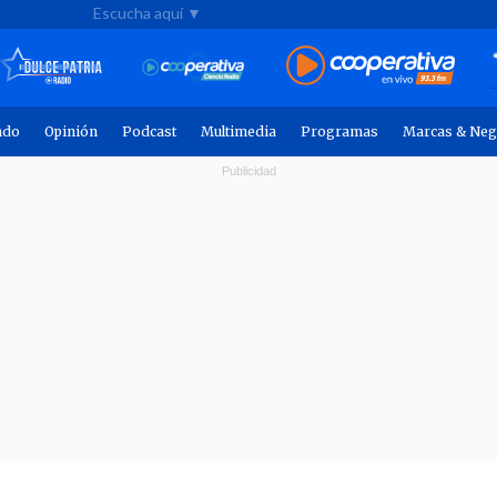
Escucha aquí ▼
ndo
Opinión
Podcast
Multimedia
Programas
Marcas & Neg