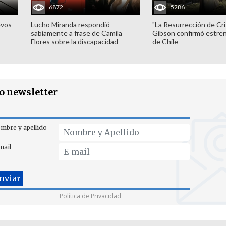
6872
5286
evos
Lucho Miranda respondió
"La Resurrección de Cri
sabiamente a frase de Camila
Gibson confirmó estren
Flores sobre la discapacidad
de Chile
ro newsletter
mbre y apellido
mail
Política de Privacidad