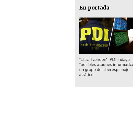
En portada
"Lilac Typhoon": PDI indaga
"posibles ataques informátic
un grupo de ciberespionaje
asiático