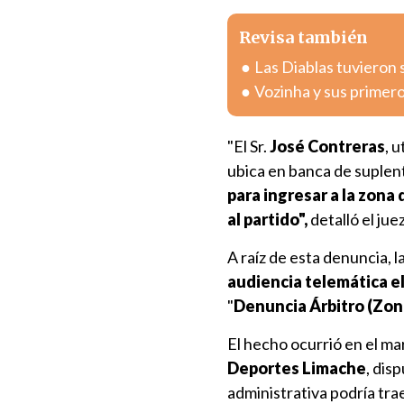
Revisa también
Las Diablas tuvieron
Vozinha y sus primero
"El Sr.
José Contreras
, 
ubica en banca de suplen
para ingresar a la zona
al partido",
detalló el jue
A raíz de esta denuncia, l
audiencia telemática e
"
Denuncia Árbitro (Zona
El hecho ocurrió en el ma
Deportes Limache
, dis
administrativa podría trae