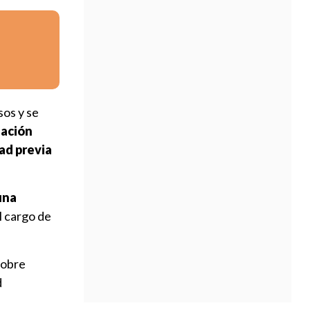
l
sos y se
zación
dad previa
una
l cargo de
sobre
d