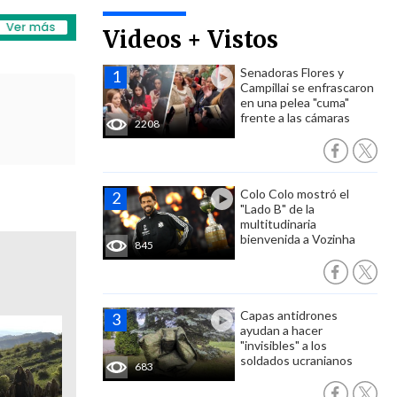
Videos + Vistos
Senadoras Flores y
Campillai se enfrascaron
en una pelea "cuma"
frente a las cámaras
2208
Colo Colo mostró el
"Lado B" de la
multitudinaria
bienvenida a Vozinha
845
Capas antidrones
ayudan a hacer
"invisibles" a los
soldados ucranianos
683