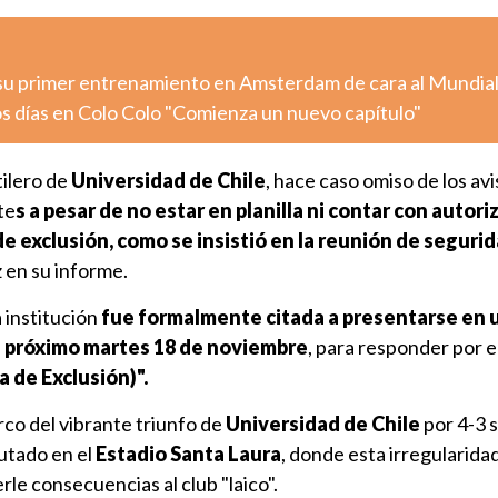
 su primer entrenamiento en Amsterdam de cara al Mundia
s días en Colo Colo "Comienza un nuevo capítulo"
utilero de
Universidad de Chile
, hace caso omiso de los avi
te
s a pesar de no estar en planilla ni contar con autori
 de exclusión, como se insistió en la reunión de seguri
z en su informe.
a institución
fue formalmente citada a presentarse en 
l próximo martes 18 de noviembre
, para responder por e
 de Exclusión)".
rco del vibrante triunfo de
Universidad de Chile
por 4-3 
putado en el
Estadio Santa Laura
, donde esta irregularida
rle consecuencias al club "laico".