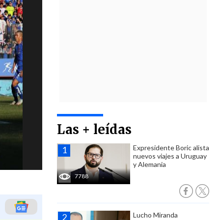
Las + leídas
Expresidente Boric alista
nuevos viajes a Uruguay
y Alemania
7788
Lucho Miranda