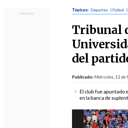
Tópicos:
Deportes
| Fútbol
Tribunal d
Universid
del parti
Publicado:
Miércoles, 12 de 
El club fue apuntado e
en la banca de suplent