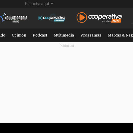
Escucha aquí ▼
ndo
Opinión
Podcast
Multimedia
Programas
Marcas & Neg