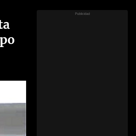
ta
ipo