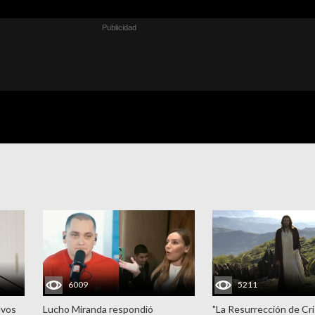
6009
5211
evos
Lucho Miranda respondió
"La Resurrección de Cri