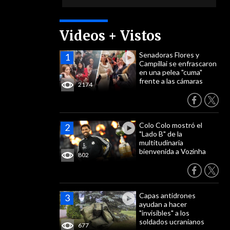
Videos + Vistos
Senadoras Flores y
Campillai se enfrascaron
en una pelea "cuma"
frente a las cámaras
2174
Colo Colo mostró el
"Lado B" de la
multitudinaria
bienvenida a Vozinha
802
Capas antidrones
ayudan a hacer
"invisibles" a los
soldados ucranianos
677