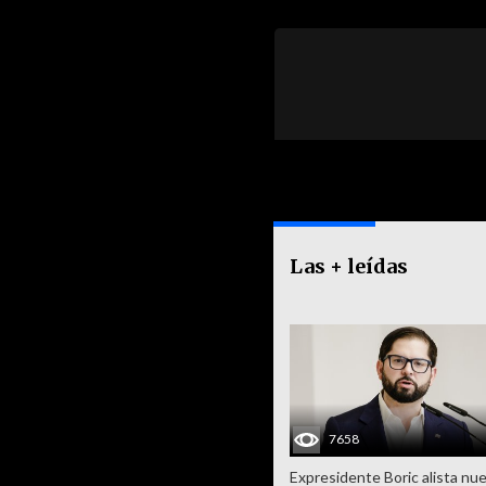
Las + leídas
7658
Expresidente Boric alista nu