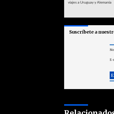
viajes a Uruguay y Alemania
Suscríbete a nuest
No
E-
Relacionado