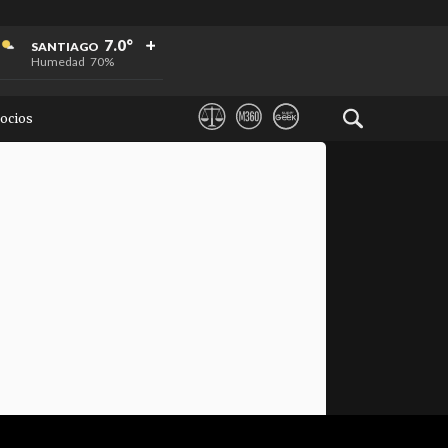
+
+
+
7.0°
SANTIAGO
Humedad
70%
ocios