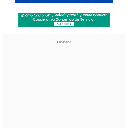
26:21.0, siendo el quinto entre los 10
competidores latinoamericanos
, por
debajo del argentino Franco Del Farra
(58°), el haitiano Stevenson Savart (79°),
el boliviano Timo Juhani Gronlund (82°)
y el trasandino Mateo Sauma (89°).
Revisa también
Gago otra vez esquivó la crisis de Azul Azul:
"Yo tengo que hablar de lo deportivo"
Gago: El objetivo es llegar a la última fecha del
torneo con posibilidades
El oro se lo llevó el noruego Johannes