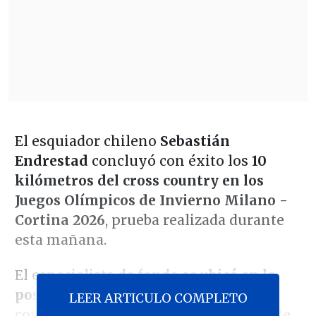
El esquiador chileno
Sebastián
Endrestad
concluyó con éxito los
10
kilómetros del cross country en los
Juegos Olímpicos de Invierno Milano -
Cortina 2026
, prueba realizada durante
esta mañana.
El especialista de fondo
se ubicó en la
posición 92°
de 111 participantes y
LEER ARTICULO COMPLETO
completó el recorrido con un
tiempo de