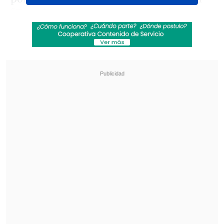
"Tigre" mantuvo a
Brayan Cortés.
Revisa también
La programación de la fecha 18 de la Liga de
Primera
La FIFA admitió errores en su propuesta de
privatizar el Mundial y advirtió que no tolerará
más ataques
En la última línea asoma
Felipe Loyola
,
quien le ganó la pulseada a
Fabián
Hormázabal; Benjamín Kuscevic,
Guillermo Maripán y Thomas
Galdames.