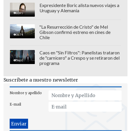
estructura con
Darío Osorio, Diego
Expresidente Boric alista nuevos viajes a
Valdés, Víctor Dávila; y Eduardo Vargas.
Uruguay y Alemania
6085
"La Resurrección de Cristo" de Mel
Gibson confirmó estreno en cines de
3674
Chile
Caos en "Sin Filtros": Panelistas trataron
de "carnicero" a Crespo y se retiraron del
3460
programa
Suscríbete a nuestro newsletter
Nombre y apellido
E-mail