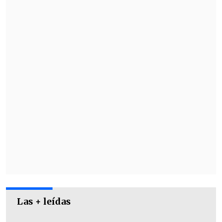
En la zona media defensiva sigue como
titular
Rodrigo Echeverría
, quien estará
acompañado de
Esteban Pavez.
Las + leídas
En la parte ofensiva asoma la tradicional