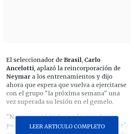
El seleccionador de
Brasil
,
Carlo
Ancelotti
, aplazó la reincorporación de
Neymar
a los entrenamientos y dijo
ahora que espera que vuelva a ejercitarse
con el grupo "la próxima semana" una
vez superada su lesión en el gemelo.
"
Neymar está trabajando muy fuerte
para recuperarse lo más rápido posible
",
LEER ARTICULO COMPLETO
aseguró el técnico italiano en la rueda de