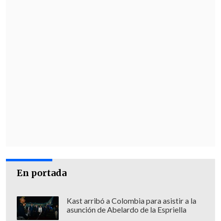
jugar con los mejores "
y Neymar es uno
de los mejores
", resaltó.
"
Esta es quizá su última Copa del Mundo
y quiero jugar contra él
", añadió.
Vinícius Júnior
también fue preguntado
por el máximo goleador histórico de
Brasil y dijo que confía en que se
recupere "rápido".
"Es mi ídolo" y "tenerlo de vuelta a la
selección es importante. Siempre me
dio consejos"
, declaró el extremo de Real
En portada
Madrid.
Kast arribó a Colombia para asistir a la
asunción de Abelardo de la Espriella