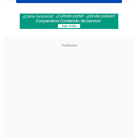
prensa previa al estreno de Brasil en el
Mundial 2026 ante Marruecos, en el
MetLife Stadium de Nueva Jersey.
Revisa también
Exestrella de la NFL celebró la presentación
de Vozinha en Colo Colo
La UC quiere retomar el rumbo ante Cobresal
y sumar confianza antes de la visita a
Estudiantes
El pasado 5 de junio, antes del último
amistoso preparatorio contra Egipto,
'Carletto'
dijo que confiaba en ver al
atacante del Santos sobre el césped esta