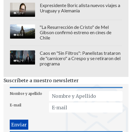
Expresidente Boric alista nuevos viajes a
Uruguay y Alemania
7159
"La Resurrección de Cristo" de Mel
Gibson confirmó estreno en cines de
4653
Chile
Neymar, cerca de disputar su cuarta Copa
del Mundo a sus 34 años, fue la gran
Caos en "Sin Filtros": Panelistas trataron
de "carnicero" a Crespo y se retiraron del
sorpresa de la lista de Ancelotti, quien
4179
programa
hoy volvió a defender su decisión de
meterle a la convocatoria, pese a su
Suscríbete a nuestro newsletter
cuestionado estado de forma.
Nombre y apellido
"
Cuando convocamos a Neymar, lo
E-mail
convocamos no solo por su calidad
técnica, que es indiscutible; sino
también por su experiencia
y por el
ejemplo que él puede representar para