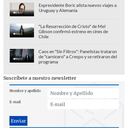
Expresidente Boric alista nuevos viajes a
Uruguay y Alemania
6920
"La Resurrección de Cristo" de Mel
Gibson confirmó estreno en cines de
4361
Chile
Caos en "Sin Filtros": Panelistas trataron
de "carnicero" a Crespo y se retiraron del
3991
programa
Suscríbete a nuestro newsletter
Nombre y apellido
Shakira protagonizará la
E-mail
ceremonia inaugural
Antes del partido, será la ceremonia