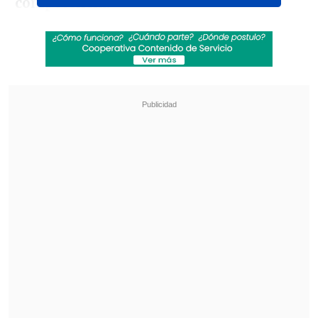
competencia.
El duelo inaugural lo protagonizará uno
de los anfitriones,
México
, ante
Sudáfrica
, desde las
15:00 horas (19:00
GMT),
en un partido que será histórico
por muchas razones en el
Estadio
Azteca.
Revisa también
La formación de la UC para enfrentar a
Cobresal en el Claro Arena
La gimnasta Simone Biles vio afectada su visita
a Machu Picchu por incendios forestales