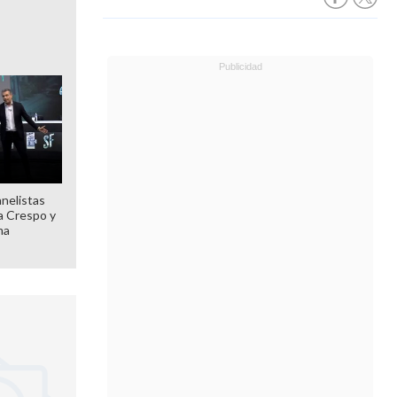
anelistas
 a Crespo y
ma