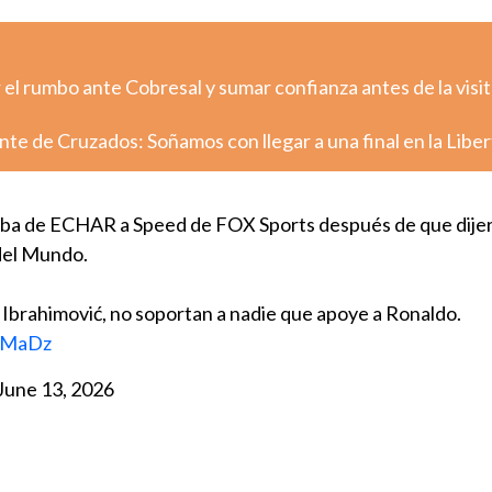
el rumbo ante Cobresal y sumar confianza antes de la visit
nte de Cruzados: Soñamos con llegar a una final en la Libe
caba de ECHAR a Speed de FOX Sports después de que dije
del Mundo.
 Ibrahimović, no soportan a nadie que apoye a Ronaldo.
XDMaDz
June 13, 2026