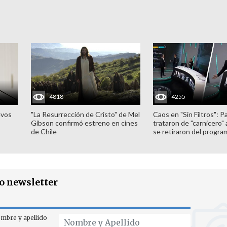
4818
4255
evos
"La Resurrección de Cristo" de Mel
Caos en "Sin Filtros": P
Gibson confirmó estreno en cines
trataron de "carnicero"
de Chile
se retiraron del progra
ro newsletter
mbre y apellido