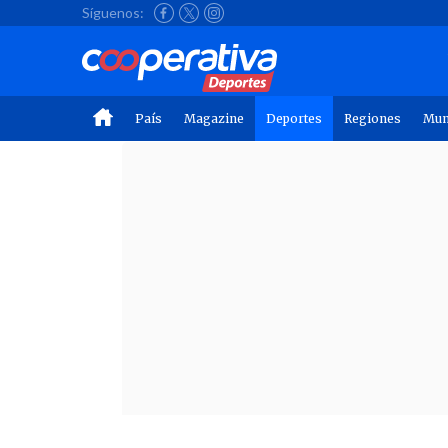
Síguenos:
País
Magazine
Deportes
Regiones
Mu