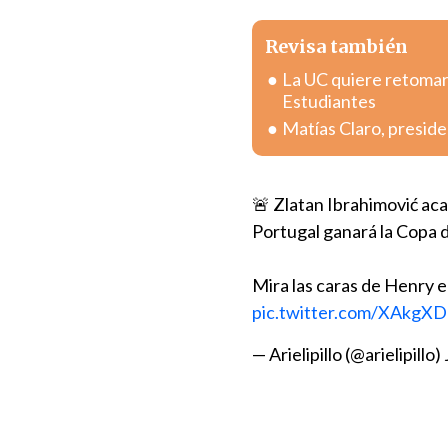
Revisa también
La UC quiere retomar 
Estudiantes
Matías Claro, preside
🚨 Zlatan Ibrahimović a
Portugal ganará la Copa 
Mira las caras de Henry e
pic.twitter.com/XAkg
— Arielipillo (@arielipillo)