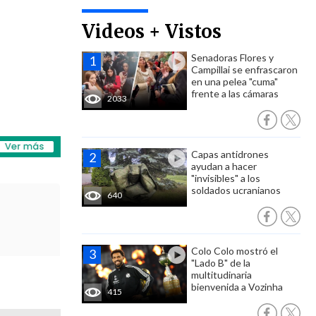
Videos + Vistos
Senadoras Flores y
Campillai se enfrascaron
en una pelea "cuma"
frente a las cámaras
2033
Capas antidrones
ayudan a hacer
"invisibles" a los
soldados ucranianos
640
Colo Colo mostró el
"Lado B" de la
multitudinaria
bienvenida a Vozinha
415