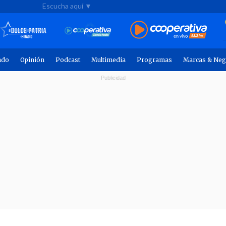
Escucha aquí ▼
ndo
Opinión
Podcast
Multimedia
Programas
Marcas & Neg