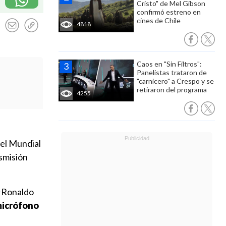
Cristo" de Mel Gibson
confirmó estreno en
cines de Chile
4818
Caos en "Sin Filtros":
Panelistas trataron de
"carnicero" a Crespo y se
retiraron del programa
4255
 el Mundial
nsmisión
 ¡Ronaldo
 micrófono