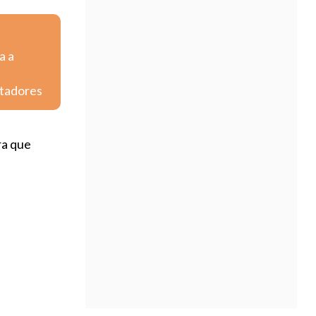
a a
rtadores
ra que