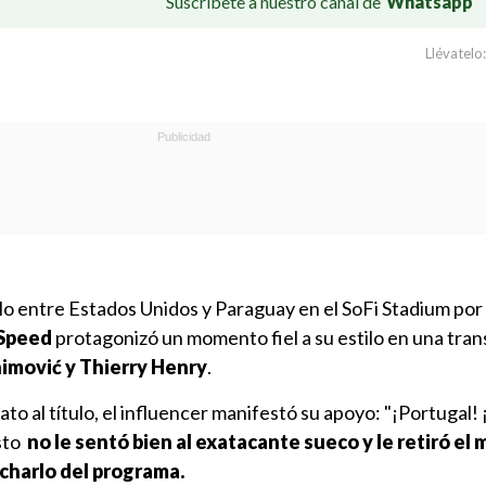
Suscríbete a nuestro canal de
Whatsapp
Llévatelo:
lo entre Estados Unidos y Paraguay en el SoFi Stadium por
peed ​​
protagonizó un momento fiel a su estilo en una tra
himović y Thierry Henry
.
to al título, el influencer manifestó su apoyo: "¡Portugal!
esto
no le sentó bien al exatacante sueco y le retiró el
charlo del programa.