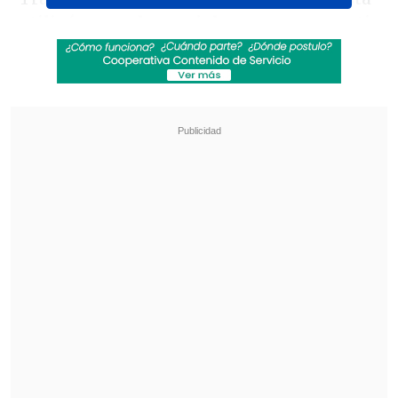
utilizó sus redes sociales para compartir
una fotografía desde el centro
asistencial, mostrando el estado de su
brazo
y dando cuenta del inicio de su
etapa de recuperación.
Revisa también
¿Qué partido será transmitido por TV abierta
en la fecha 18 de la Liga de Primera?
Coquimbo Unido quiere estirar su hegemonía
en el clásico ante La Serena
La lesión se produjo en medio de las
celebraciones del combinado europeo