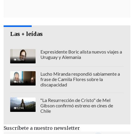
fácil
.
Nos enfrentamos a un rival muy
fuerte y ahora hemos hecho historia
",
señaló.
Las + leídas
Expresidente Boric alista nuevos viajes a
Uruguay y Alemania
7804
Lucho Miranda respondió sabiamente a
frase de Camila Flores sobre la
6975
discapacidad
"La Resurrección de Cristo" de Mel
Gibson confirmó estreno en cines de
5294
Chile
Suscríbete a nuestro newsletter