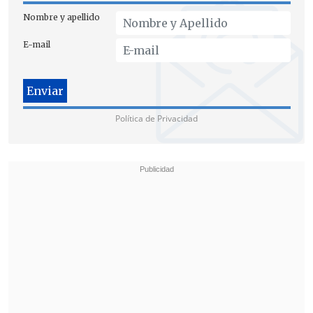
Nombre y apellido
E-mail
Política de Privacidad
El atacante Ruben Vargas fue el encargado de sellar la
clasificación definitiva. (FOTO:EFE)
Vargas también subrayó la importancia
del apoyo del grupo y de la afición en un
momento de máxima presión. "Sentí la
energía positiva de todos, de todo el
equipo y de todos los aficionados", dijo el