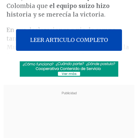
Colombia que
el equipo suizo hizo
historia y se merecía la victoria
.
En sus declaraciones a pie de campo,
tanto Vargas como el seleccionador
LEER ARTICULO COMPLETO
Murat Yakin
coincidieron en destacar
la
fe
,
la paciencia y la fortaleza mental de
Suiza después de la victoria ante
Colombia
, que permitió al equipo
alcanzar los cuartos de final y hacer
historia tras una eliminatoria resuelta
en la tanda de penaltis.
Revisa también
[ESTADISTICAS] La tabla de posiciones de la
Liga de Primera en la fecha 18