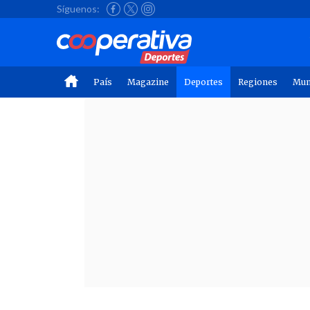
Síguenos:
País
Magazine
Deportes
Regiones
Mu