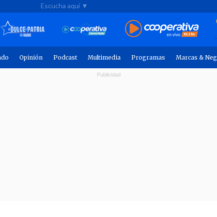
Escucha aquí ▼
ndo
Opinión
Podcast
Multimedia
Programas
Marcas & Neg