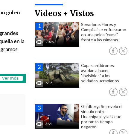
Videos + Vistos
un gol en
Senadoras Flores y
Campillai se enfrascaron
s grandes
en una pelea "cuma"
frente a las cámaras
uella en la
2025
logramos
Capas antidrones
ayudan a hacer
"invisibles" a los
soldados ucranianos
639
Goldberg: Se reveló el
vínculo entre
Huachipato y la U que
por tanto tiempo
385
negaron