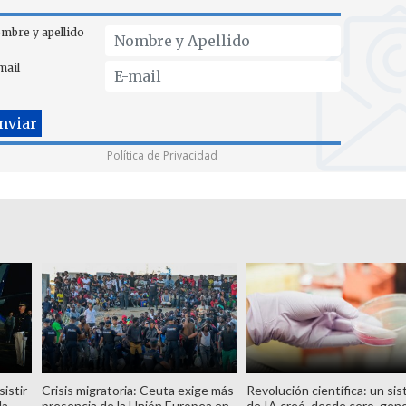
mbre y apellido
mail
Política de Privacidad
istir
Crisis migratoria: Ceuta exige más
Revolución científica: un si
la
presencia de la Unión Europea en
de IA creó, desde cero, ge