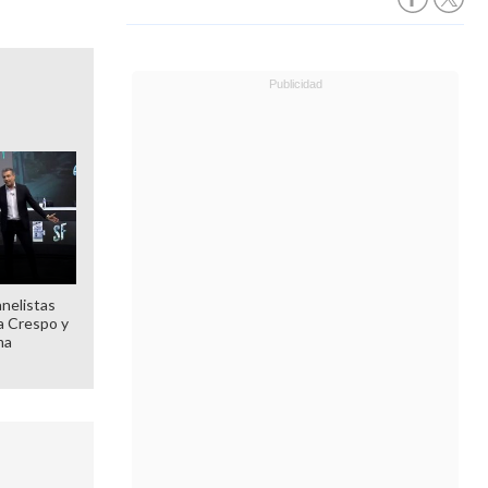
anelistas
 a Crespo y
ma