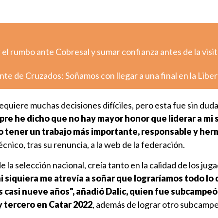
el rumbo ante Cobresal y sumar confianza antes de la visit
nte de Cruzados: Soñamos con llegar a una final en la Libe
equiere muchas decisiones difíciles, pero esta fue sin duda
mpre he dicho que no hay mayor honor que liderar a mi 
o tener un trabajo más importante, responsable y he
écnico, tras su renuncia, a la web de la federación.
la selección nacional, creía tanto en la calidad de los jug
i siquiera me atrevía a soñar que lograríamos todo lo
 casi nueve años", añadió Dalic, quien fue subcampeó
y tercero en Catar 2022
, además de lograr otro subcamp