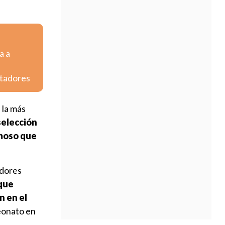
a a
rtadores
 la más
selección
rmoso que
adores
 que
n en el
eonato en