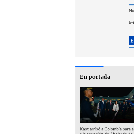
No
E-
En portada
Kast arribó a Colombia para as
a la asunción de Abelardo de 