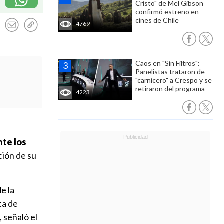
Cristo" de Mel Gibson
confirmó estreno en
cines de Chile
4769
Caos en "Sin Filtros":
Panelistas trataron de
"carnicero" a Crespo y se
retiraron del programa
4223
nte los
ción de su
e la
ta de
, señaló el