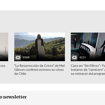
4769
4223
evos
"La Resurrección de Cristo" de Mel
Caos en "Sin Filtros": P
Gibson confirmó estreno en cines
trataron de "carnicero"
de Chile
se retiraron del progra
ro newsletter