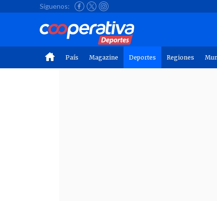
Síguenos:
País
Magazine
Deportes
Regiones
Mu