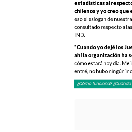
estadísticas al respect
chilenos y yo creo que
eso el eslogan de nuestra
consultado respecto a las
IND.
"Cuando yo dejé los Jue
ahí la organización ha 
cómo estará hoy día. Me i
entré, no hubo ningún in