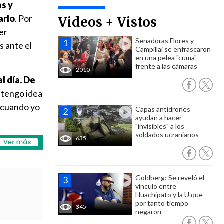
as y
arlo
. Por
Videos + Vistos
er
Senadoras Flores y
s ante el
Campillai se enfrascaron
en una pelea "cuma"
frente a las cámaras
2010
l día. De
o tengo idea
, cuando yo
Capas antidrones
ayudan a hacer
"invisibles" a los
soldados ucranianos
635
Goldberg: Se reveló el
vínculo entre
Huachipato y la U que
por tanto tiempo
345
negaron