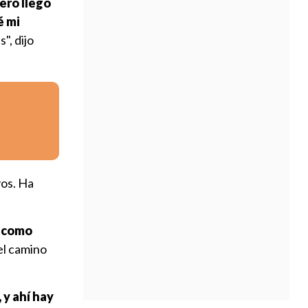
ero llegó
é mi
", dijo
vos. Ha
s como
el camino
 y ahí hay