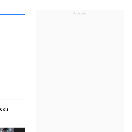
ó
s su