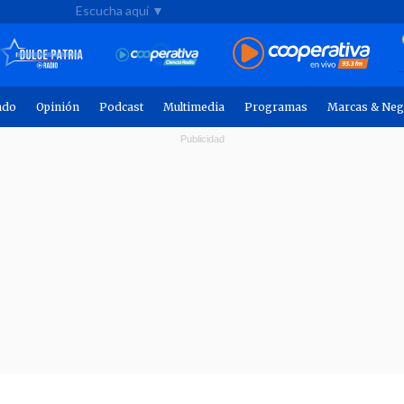
Escucha aquí ▼
ndo
Opinión
Podcast
Multimedia
Programas
Marcas & Neg