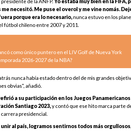
r presidente de la ANFP.
Yo estaba muy bien en la FIFA, p
 me necesitó. Me puse el overol y me vine nomás. Dej
fuera porque era lo necesario,
nunca estuvo en los planes
l fútbol chileno entre 2007 y 2011.
ncó como único puntero en el LIV Golf de Nueva York
temporada 2026-2027 de la NBA?
trás nunca había estado dentro del de mis grandes objeti
es obvias", añadió.
refirió a su participación en los Juegos Panamericano
ración Santiago 2023,
y contó que ese hito marca parte d
 carrera presidencial.
 unir al país, logramos sentirnos todos más orgullosos,