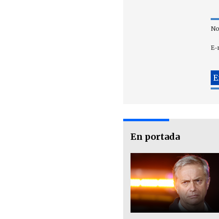
No
E-
En portada