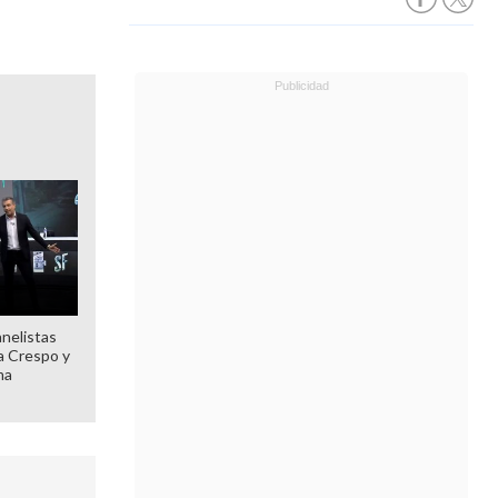
anelistas
 a Crespo y
ma