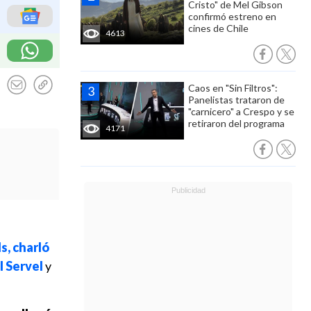
Cristo" de Mel Gibson
confirmó estreno en
cines de Chile
4613
Caos en "Sin Filtros":
Panelistas trataron de
"carnicero" a Crespo y se
retiraron del programa
4171
s, charló
l Servel
y