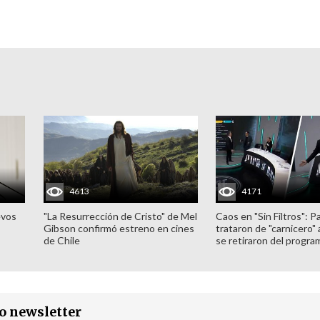
4613
4171
evos
"La Resurrección de Cristo" de Mel
Caos en "Sin Filtros": P
Gibson confirmó estreno en cines
trataron de "carnicero"
de Chile
se retiraron del progra
ro newsletter