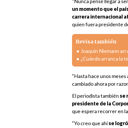
"Nunca pensé llegar a se
un momento que el país
carrera internacional a
quien fuera presidente de
Revisa también
Joaquín Niemann arra
¿Cuándo arranca la 
"Hasta hace unos meses a
cambiado ahora por razon
El periodista también
se 
presidente de la Corpo
que espera recorrer en la
"Yo creo que ahí
se logró