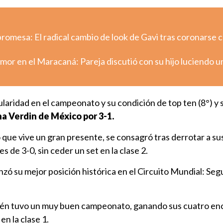
romesa: El radical cambio de look de Gavi tras coronarse
mor en el Maracaná: Pareja discutió con su hijo luciendo u
laridad en el campeonato y su condición de top ten (8°) y 
a Verdin de México por 3-1.
 que vive un gran presente, se consagró tras derrotar a su
s de 3-0, sin ceder un set en la clase 2.
nzó su mejor posición histórica en el Circuito Mundial: Se
bién tuvo un muy buen campeonato, ganando sus cuatro en
 la clase 1.