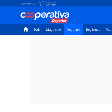
Síguenos:
País
Magazine
Deportes
Regiones
Mu