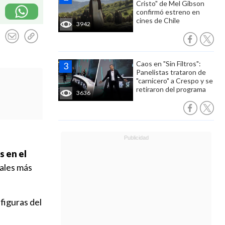
Cristo" de Mel Gibson
confirmó estreno en
cines de Chile
3942
Caos en "Sin Filtros":
Panelistas trataron de
"carnicero" a Crespo y se
retiraron del programa
3636
s en el
ales más
figuras del