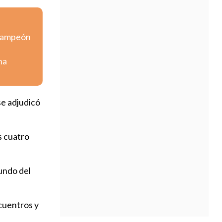
 campeón
na
se adjudicó
s cuatro
gundo del
cuentros y