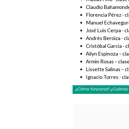
Claudio Bahamondes 
Florencia Pérez - cl
Manuel Echaveguren 
José Luis Cerpa - c
Andrés Beroiza - cl
Cristóbal García - c
Ailyn Espinoza – cl
Armin Rosas – clase
Lissette Salinas – c
Ignacio Torres - cla