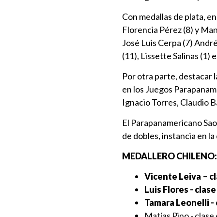
Con medallas de plata, en
Florencia Pérez (8) y Ma
José Luis Cerpa (7) Andrés
(11), Lissette Salinas (1) 
Por otra parte, destacar 
en los Juegos Parapanamer
Ignacio Torres, Claudio 
El Parapanamericano Sao 
de dobles, instancia en l
MEDALLERO CHILENO:
Vicente Leiva – cl
Luis Flores - clase 
Tamara Leonelli - c
Matías Pino - clase 6