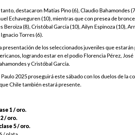
 tanto, destacaron Matías Pino (6), Claudio Bahamondes (7
nuel Echaveguren (10), mientras que con presea de bronce
 Beroiza (8), Cristóbal García (10), Ailyn Espinoza (10), A
e Ignacio Torres (6).
la presentación de los seleccionados juveniles que estará
icanos, logrando estar en el podio Florencia Pérez, José 
Bahamondes y Cristóbal García.
Paulo 2025 proseguirá este sábado con los duelos de la 
a que Chile también estará presente.
ase 1 / oro.
2 / oro.
lase 5 / oro.
 / plata.