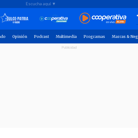
Escucha aquí ▼
ndo
Opinión
Podcast
Multimedia
Programas
Marcas & Neg