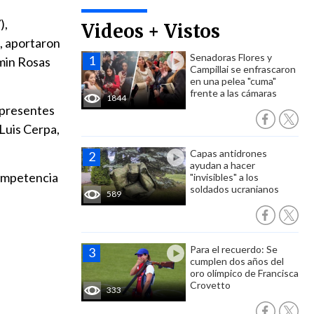
),
Videos + Vistos
, aportaron
Senadoras Flores y
rmin Rosas
Campillai se enfrascaron
en una pelea "cuma"
frente a las cámaras
1844
n presentes
Luis Cerpa,
Capas antidrones
ayudan a hacer
competencia
"invisibles" a los
soldados ucranianos
589
Para el recuerdo: Se
cumplen dos años del
oro olímpico de Francisca
Crovetto
333