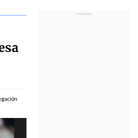
esa
legación