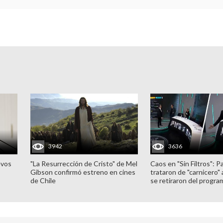
3942
3636
evos
"La Resurrección de Cristo" de Mel
Caos en "Sin Filtros": P
Gibson confirmó estreno en cines
trataron de "carnicero"
de Chile
se retiraron del progra