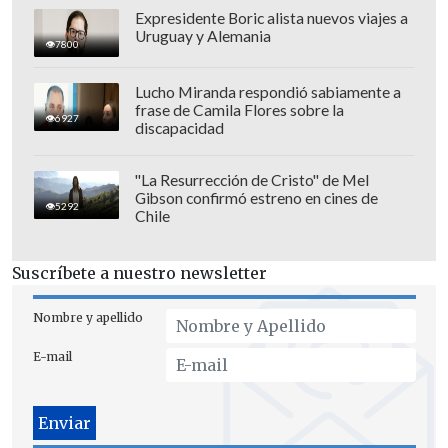
Expresidente Boric alista nuevos viajes a
Uruguay y Alemania
7800
Lucho Miranda respondió sabiamente a
frase de Camila Flores sobre la
6927
discapacidad
Este domingo concluye la prueba en
Loulé
, una ciudad costera ubicada al sur
"La Resurrección de Cristo" de Mel
Gibson confirmó estreno en cines de
de Portugal, que tendrá un bucle con
100
5292
Chile
kilómetros de especial y 155 de enlace
. El
piso será en un 87 por ciento de tierra y
Suscríbete a nuestro newsletter
un 13 por ciento de asfalto.
Nombre y apellido
E-mail