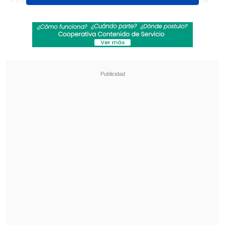
cuarta etapa fue la más extensa de la cita,
con un
recorrido total de 639 kilómetros
que conectó diversas localidades hasta
llegar a la región de
Algarve
.
Revisa también
Agente clave para el fichaje de Vozinha: "Colo
Colo era lo que él quería, se alinearon los
planetas"
Sevilla de Gabriel Suazo cayó con Bayer
Leverkusen en su último examen para La Liga
En cuanto al rendimiento, De Gavardo
completó los 322 kilómetros de especial
del sábado
en el lugar 22
, resultado que