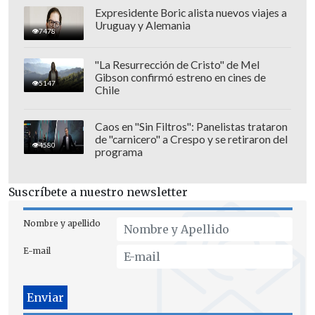
competidores con lluvia, frío, calor y
Expresidente Boric alista nuevos viajes a
Uruguay y Alemania
dunas. Además, resaltó el mérito de
7478
haber ganado todas las etapas abriendo
"La Resurrección de Cristo" de Mel
pista cada día. "Ahora estoy expectante
Gibson confirmó estreno en cines de
5147
Chile
para el
Dakar
. Quedan pocas semanas.
Llegaré a
Chile
a entrenar, preparar los
Caos en "Sin Filtros": Panelistas trataron
últimos detalles y enfocarme a mi cuarto
de "carnicero" a Crespo y se retiraron del
4580
Dakar
", explicó el piloto, quien compitió
programa
en una moto
KTM Réplica 450cc
.
Suscríbete a nuestro newsletter
Nombre y apellido
E-mail