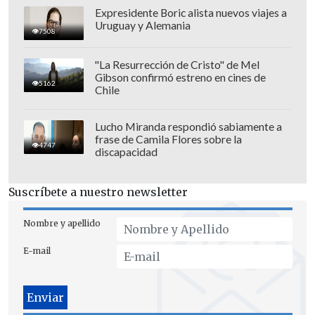
Expresidente Boric alista nuevos viajes a
Uruguay y Alemania
7508
La suspensión temporal fue prorrogada
"La Resurrección de Cristo" de Mel
Gibson confirmó estreno en cines de
esta semana por 20 días más, por lo que
5162
Chile
Guerrero permanecerá inhabilitado para
jugar y entrenar hasta el 24 de
Lucho Miranda respondió sabiamente a
frase de Camila Flores sobre la
diciembre, lo que le hará perderse la final
4747
discapacidad
de la
Copa Sudamericana ante
Independiente de Avellaneda argentino.
Suscríbete a nuestro newsletter
En ese plazo está previsto que la FIFA
Nombre y apellido
publique su decisión sobre la
E-mail
investigación realizada al jugador tras
haber dado positivo por dopaje en el
partido de las eliminatorias
mundialistas jugado frente a Argentina