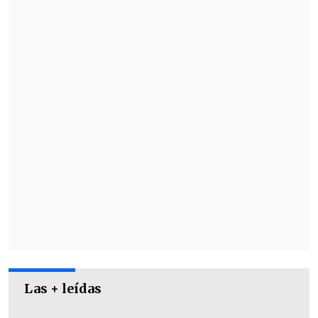
descartar que el delantero de Flamengo
pudiera hacer "algo errado".
"
Es el capitán de la selección, al cual
muchos de nosotros admiramos.
Es
único en nuestro país y en el fútbol
mundial", anotó Cueva.
Las + leídas