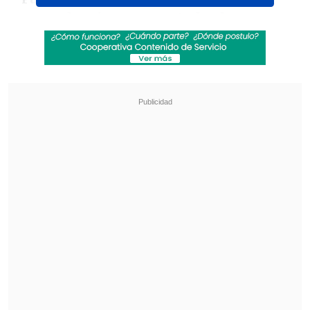
grupo, de mi persona y todo el cuerpo
técnico. Sabemos lo profesional que es
",
indicó Cueva en declaraciones al canal
América Televisión
.
Revisa también
UEFA pagó a presunta amante de Infantino
mientras era su secretario general, según
medio
¿Qué partido será transmitido por TV abierta
en la fecha 18 de la Liga de Primera?
El jugador de Sao Paulo alegó "
los años
que Guerrero lleva jugando fuera de
Perú en un nivel competitivo
" para