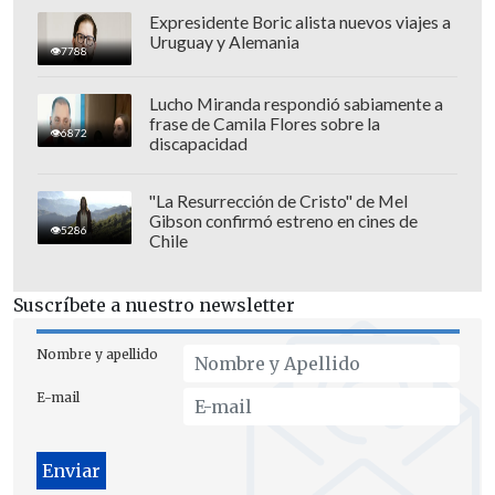
Expresidente Boric alista nuevos viajes a
Uruguay y Alemania
7788
Lucho Miranda respondió sabiamente a
frase de Camila Flores sobre la
6872
Finalmente, por el poco tiempo de
discapacidad
preparación que tienen con el nuevo
seleccionador trasandino para enfrentar
"La Resurrección de Cristo" de Mel
Gibson confirmó estreno en cines de
a Uruguay dijo que "
el tiempo de trabajo
5286
Chile
es corto, pero con el transcurso de la
semana conoceremos más la
Suscríbete a nuestro newsletter
metodología de Bauza y su manera de
jugar
".
Nombre y apellido
E-mail