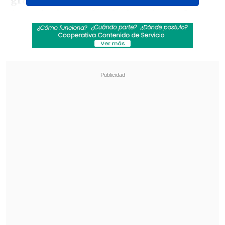
grande, por lo que pasó con Gerardo
(Martino) y por las declaraciones de Leo
(Messi) después de la derrota
", indicó
Biglia al
Diario Olé
.
Revisa también
Las Diablas tuvieron su primer entrenamiento
en Amsterdam de cara al Mundial
Vozinha y sus primeros días en Colo Colo
"Comienza un nuevo capítulo"
Luego agregó que "
mejor es tomar cosas
positivas y dejar que la herida vaya
cerrando sola.
Estoy contento por una
nueva oportunidad y estoy con ganas de