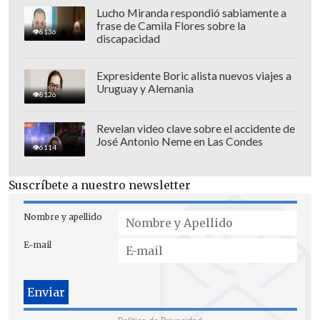
Lucho Miranda respondió sabiamente a
frase de Camila Flores sobre la
8136
discapacidad
El ITTF Para Elite de Sao Paulo 2025
proseguirá con los duelos de la
Expresidente Boric alista nuevos viajes a
competencia de dobles, instancia en la
Uruguay y Alemania
8126
que Chile también estará presente. Este
certamen es el último evento antes del
Revelan video clave sobre el accidente de
José Antonio Neme en Las Condes
Campeonato Parapanamericano, que se
6114
jugará en el mismo recinto entre el 9 y
12 de octubre.
Suscríbete a nuestro newsletter
Nombre y apellido
E-mail