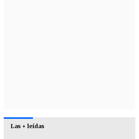
actuales 1 y 2 del mundo; las brasileñas
Bruna Alexandre y Sophia Kelmer.
Por otro lado,
Matías Pino se colgó una
presea de plata y Tamara Leonelli y Luis
Flores se colgaron un bronce
.
Las + leídas