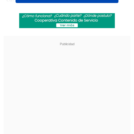
Circuito Mundial de la Federación
Internacional de Tenis de Mesa.
Revisa también
Audax Italiano quiere tomar otro respiro ante
un Ñublense que busca entrar en zona de
copas
La programación de la ida de octavos de la
Copa Sudamericana
Torres reflejó en el triunfo su condición
de número 1 del mundo, condición que
ya aseguró por lo que resta del año. En
tanto, Florencia Pérez tuvo una gran
actuación que dejó en el camino a las