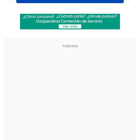
dos meses y medio he intentado
trabajar lo más duro posible", aseguró
en conferencia de prensa.
Revisa también
Vozinha: Mi vida cambió por completo, fue
extraordinario lo que pasó en el Mundial
UEFA pagó a presunta amante de Infantino
mientras era su secretario general, según
medio
Reconoció qu
e es "difícil coger el nivel
de constancia y rodaje" al haber
competido poco este año y apuntó que
no sabe cómo puede responder si llega