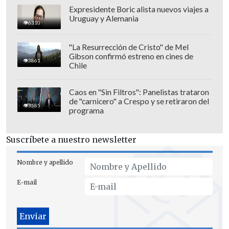
Expresidente Boric alista nuevos viajes a
Uruguay y Alemania
6310
"La Resurrección de Cristo" de Mel
Gibson confirmó estreno en cines de
3861
Chile
"No tenemos mayor información, solo lo
que aparece en redes sociales. No hemos
Caos en "Sin Filtros": Panelistas trataron
de "carnicero" a Crespo y se retiraron del
tenido notificación de Alejandro ni de su
3585
programa
entorno", expresaron desde el ente rector
a
La Tercera.
Suscríbete a nuestro newsletter
Nombre y apellido
E-mail