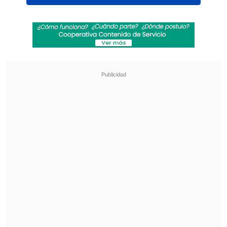
El evento
se disputará en México entre
el 5 y 7 de febrero de 2026, por lo que
coindice con la primera fase de Copa
Davis
poniendo en duda la presencia de
Tabilo en una serie donde
Chile espera
por rival y sede.
Revisa también
[VIDEO] Rivalidad y amor en el Maracaná:
Pareja discutió por fútbol con su hijo luciendo
una camiseta dividida
Tras años de paralización: Adjudican obras
para la reconstrucción del estadio de Melipilla
Recordar que
Alejandro Tabilo suma dos