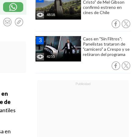
Cristo" de Mel Gibson
confirmó estreno en
cines de Chile
4818
Caos en "Sin Filtros":
Panelistas trataron de
"carnicero" a Crespo y se
retiraron del programa
4255
e en
te de
antiles
sa en