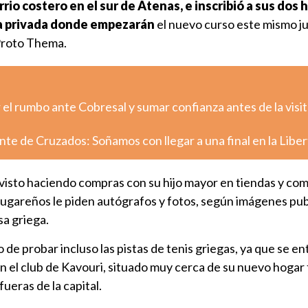
rio costero en el sur de Atenas, e inscribió a sus dos h
la privada donde empezarán
el nuevo curso este mismo j
 Proto Thema.
el rumbo ante Cobresal y sumar confianza antes de la visit
nte de Cruzados: Soñamos con llegar a una final en la Libe
e visto haciendo compras con su hijo mayor en tiendas y co
 lugareños le piden autógrafos y fotos, según imágenes pu
sa griega.
de probar incluso las pistas de tenis griegas, ya que se e
en el club de Kavouri, situado muy cerca de su nuevo hogar 
fueras de la capital.