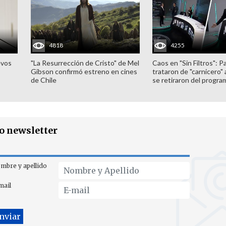
4818
4255
evos
"La Resurrección de Cristo" de Mel
Caos en "Sin Filtros": P
Gibson confirmó estreno en cines
trataron de "carnicero"
de Chile
se retiraron del progra
ro newsletter
mbre y apellido
mail