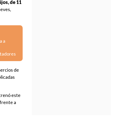
ijos, de 11
ueves,
a a
rtadores
mercios de
blicadas
ntrenó este
frente a