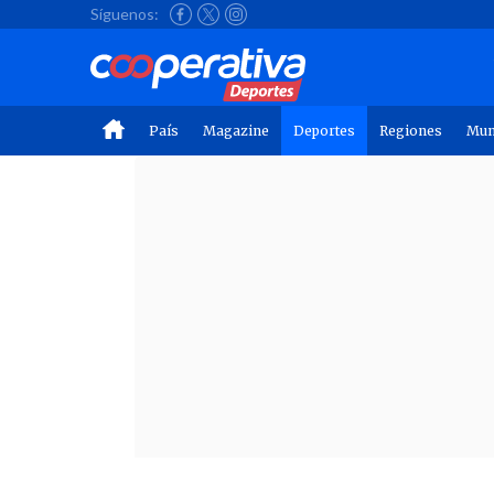
Síguenos:
País
Magazine
Deportes
Regiones
Mu