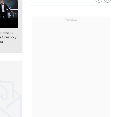
anelistas
 a Crespo y
ma