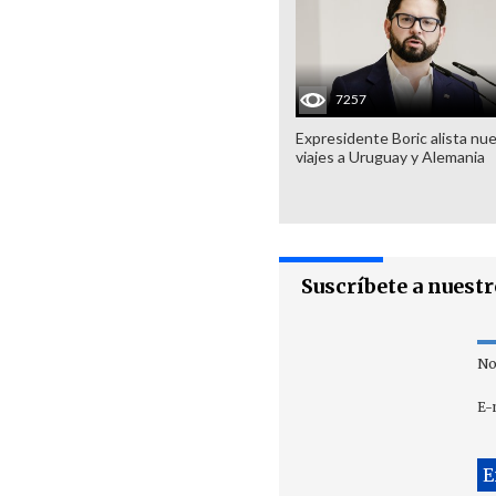
7257
Expresidente Boric alista nu
viajes a Uruguay y Alemania
Suscríbete a nuest
No
E-