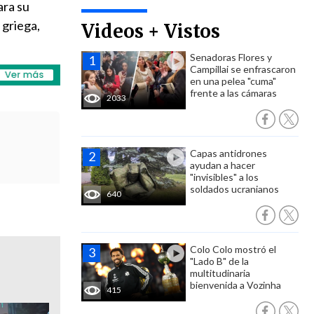
ara su
 griega,
Videos + Vistos
Senadoras Flores y
Campillai se enfrascaron
en una pelea "cuma"
frente a las cámaras
2033
Capas antidrones
ayudan a hacer
"invisibles" a los
soldados ucranianos
640
Colo Colo mostró el
"Lado B" de la
multitudinaria
bienvenida a Vozinha
415