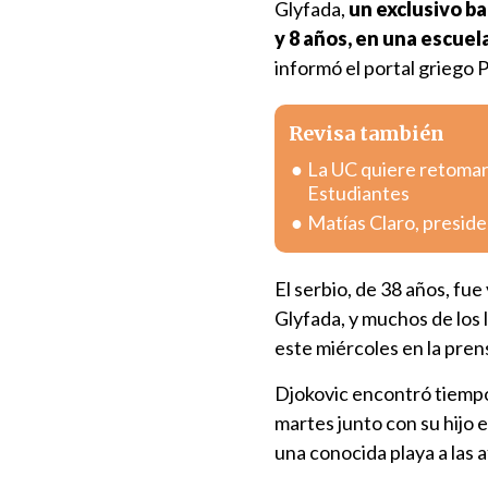
Glyfada,
un exclusivo bar
y 8 años, en una escue
informó el portal griego
Revisa también
La UC quiere retomar 
Estudiantes
Matías Claro, preside
El serbio, de 38 años, fu
Glyfada, y muchos de los
este miércoles en la pren
Djokovic encontró tiempo 
martes junto con su hijo 
una conocida playa a las a