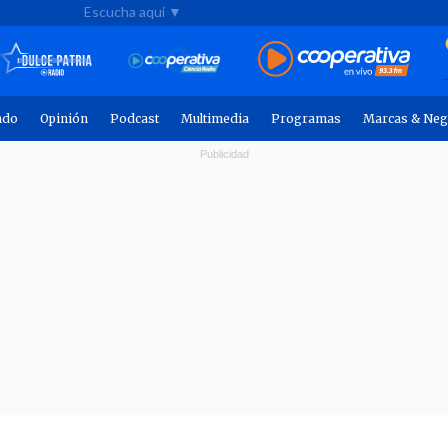
Escucha aquí ▼
ndo
Opinión
Podcast
Multimedia
Programas
Marcas & Neg