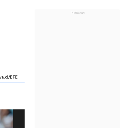
va.cl/EFE