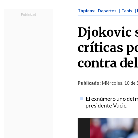
Tópicos:
Deportes
| Tenis
|
Djokovic 
críticas p
contra de
Publicado:
Miércoles, 10 de 
El exnúmero uno del mu
presidente Vucic.