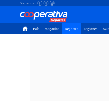
Síguenos:
País
Magazine
Deportes
Regiones
Mu