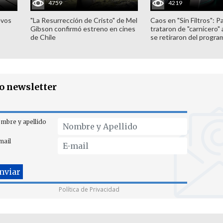
4759
4219
evos
"La Resurrección de Cristo" de Mel
Caos en "Sin Filtros": P
Gibson confirmó estreno en cines
trataron de "carnicero"
de Chile
se retiraron del progra
ro newsletter
mbre y apellido
mail
Política de Privacidad