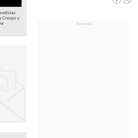
anelistas
 a Crespo y
ma