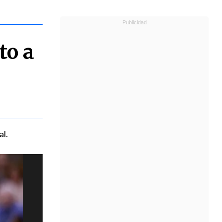
to a
al.