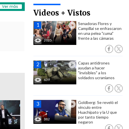
Videos + Vistos
Senadoras Flores y
Campillai se enfrascaron
en una pelea "cuma"
frente a las cámaras
2025
Capas antidrones
ayudan a hacer
"invisibles" a los
soldados ucranianos
639
Goldberg: Se reveló el
vínculo entre
Huachipato y la U que
por tanto tiempo
382
negaron