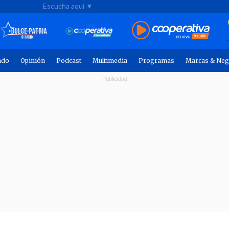
Escucha aquí ▼
ndo
Opinión
Podcast
Multimedia
Programas
Marcas & Neg