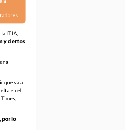
a a
rtadores
 la ITIA,
n y ciertos
rena
ir que va a
elta en el
k Times,
 por lo