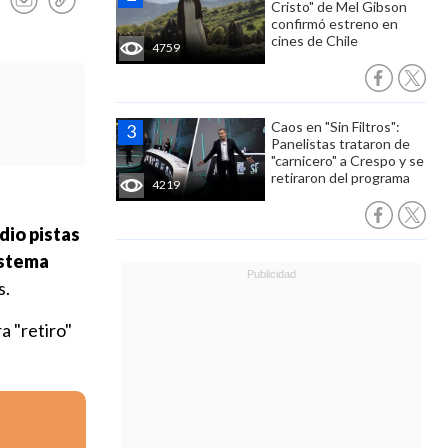
Cristo" de Mel Gibson
confirmó estreno en
cines de Chile
4759
Caos en "Sin Filtros":
Panelistas trataron de
"carnicero" a Crespo y se
retiraron del programa
4219
dio pistas
istema
s.
ra "retiro"