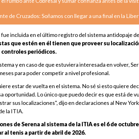
el rumbo ante Cobresal y sumar confianza antes de la visit
nte de Cruzados: Soñamos con llegar a una final en la Libe
ue incluida en el último registro del sistema antidopaje de
stas que estén en él tienen que proveer su localizació
 controles periódicos.
stema y en caso de que estuviera interesada en volver, Se
meses para poder competir a nivel profesional.
ere estar de vuelta en el sistema. No sé si esto quiere dec
esa oportunidad. Lo único que puedo decir es que está de vu
strar sus localizaciones", dijo en declaraciones al New Yor
e la ITIA.
nes de Serena al sistema de la ITIA es el 6 de octubre,
 al tenis a partir de abril de 2026.