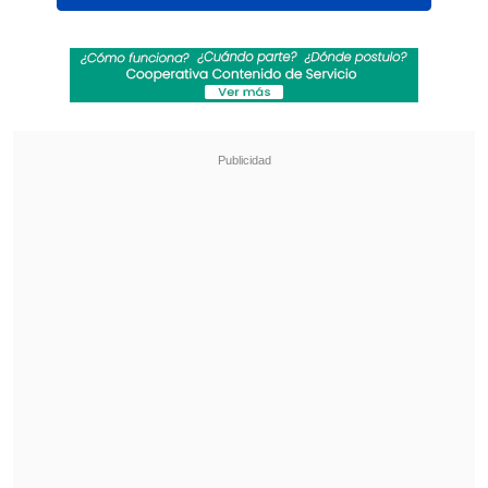
Un total de tres regatas disputaron todas
las flotas, recorridos que dejaron como
líderes provisionales del certamen a:
Cristóbal Ibáñez (Optimist
Principiantes), Benjamín Sánchez
(Optimist Timoneles), Ignacia Christie
(ILCA 4), Martín Baeza (ILCA 7),
Marialaura Cueto (ILCA 6), Valentina y
Agustín Segovia (29er) y Matías con
Constanza Seguel (Snipe).
Revisa también
La UC quiere retomar el rumbo ante Cobresal
y sumar confianza antes de la visita a
Estudiantes