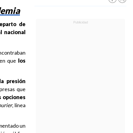
demia
reparto de
al nacional
encontraban
 en que
los
la presión
mpresas que
s opciones
ourier
, línea
imentado un