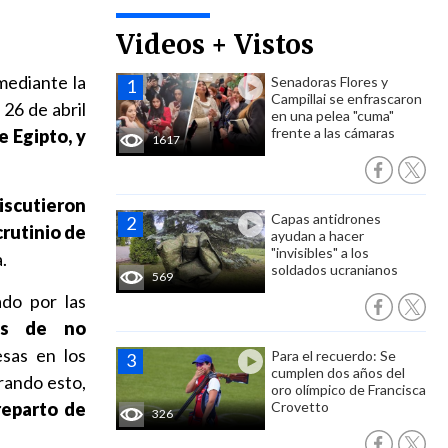
Videos + Vistos
mediante la
Senadoras Flores y
Campillai se enfrascaron
 26 de abril
en una pelea "cuma"
frente a las cámaras
e Egipto, y
1617
discutieron
Capas antidrones
crutinio de
ayudan a hacer
"invisibles" a los
.
soldados ucranianos
569
do por las
las de no
esas en los
Para el recuerdo: Se
cumplen dos años del
rando esto,
oro olímpico de Francisca
reparto de
Crovetto
326