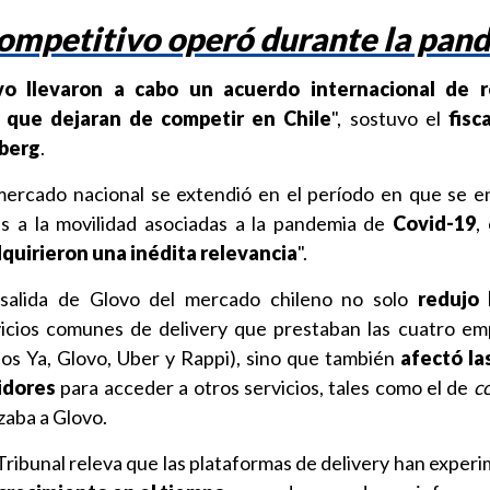
ompetitivo operó durante la pan
vo llevaron a cabo un acuerdo internacional de 
 que dejaran de competir en Chile
", sostuvo el
fisc
berg
.
 mercado nacional se extendió en el período en que se 
es a la movilidad asociadas a la pandemia de
Covid-19
,
dquirieron una inédita relevancia
".
salida de Glovo del mercado chileno no solo
redujo 
icios comunes de delivery que prestaban las cuatro e
dos Ya, Glovo, Uber y Rappi), sino que también
afectó la
idores
para acceder a otros servicios, tales como el de
c
zaba a Glovo.
 Tribunal releva que las plataformas de delivery han exper