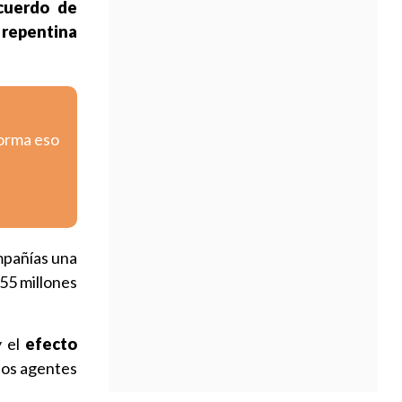
cuerdo de
a
repentina
forma eso
mpañías una
 55 millones
 el
efecto
los agentes