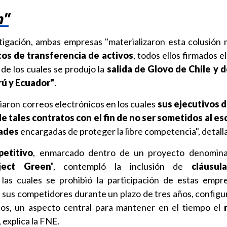
n"
tigación, ambas empresas "materializaron esta colusión 
tos de transferencia de activos
, todos ellos firmados el
de los cuales se produjo la
salida de Glovo de Chile y d
rú y Ecuador"
.
aron correos electrónicos en los cuales
sus ejecutivos 
de tales contratos con el fin de no ser sometidos al es
dades
encargadas de proteger la libre competencia", detalla
petitivo
, enmarcado dentro de un proyecto denomina
oject Green'
, contempló la inclusión de
cláusu
as cuales se prohibió la participación de estas empr
sus competidores durante un plazo de tres años, configu
os, un aspecto central para mantener en el tiempo el
 explica la FNE.