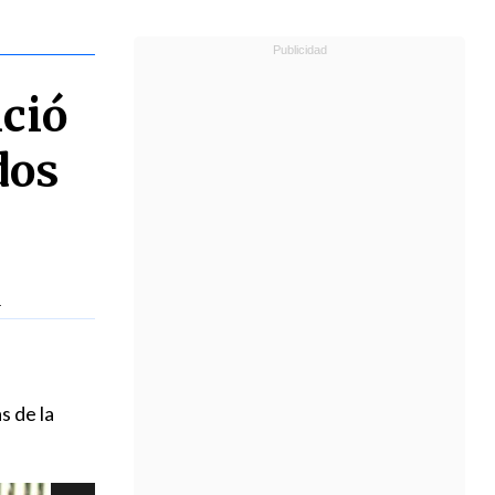
nció
dos
E
s de la