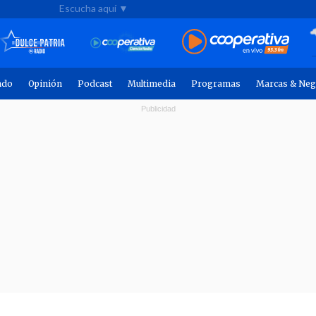
Escucha aquí ▼
ndo
Opinión
Podcast
Multimedia
Programas
Marcas & Neg