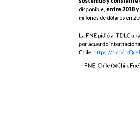
sostenido y constante 
disponible,
entre 2018 y
millones de dólares en 20
La FNE pidió al TDLC una 
por acuerdo internacional
Chile.
https://t.co/czQr
— FNE_Chile (@ChileFne