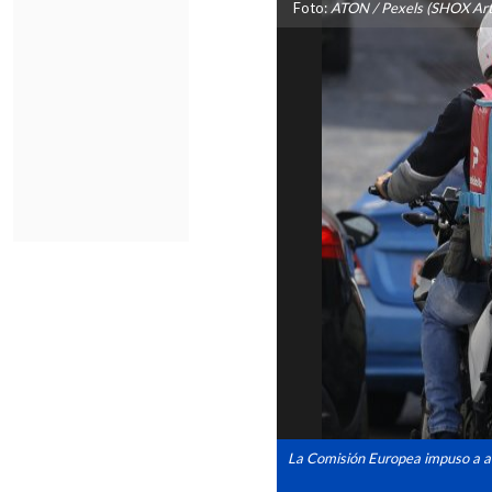
Foto:
ATON / Pexels (SHOX Art
La Comisión Europea impuso a a