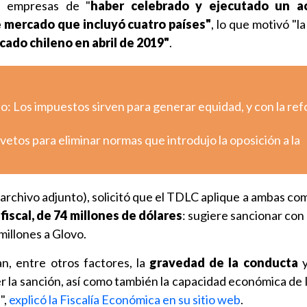
 empresas de "
haber celebrado y ejecutado un a
e mercado
que incluyó cuatro países"
, lo que motivó "l
cado chileno en abril de 2019"
.
o: Los impuestos sirven para generar equidad, y con la re
etos para eliminar normas que introdujo la oposición a la
 archivo adjunto), solicitó que el TDLC aplique a ambas co
fiscal,
de 74 millones de dólares
: sugiere sancionar con
millones a Glovo.
n, entre otros factores, la
gravedad de la conducta
y
 la sanción, así como también la capacidad económica de 
",
explicó la Fiscalía Económica en su sitio web
.